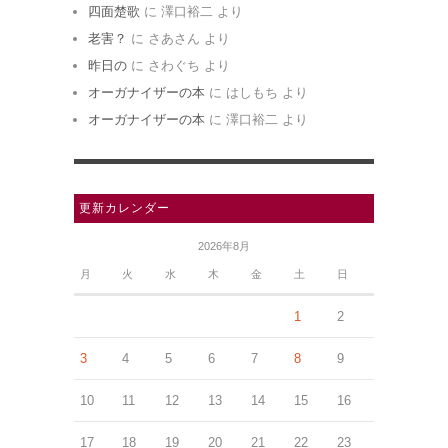
四面楚歌
に
澤口裕二
より
老害？
に
さあさん
より
昨日の
に
さわぐち
より
オーガナイザーの本
に
はしもち
より
オーガナイザーの本
に
澤口裕二
より
更新カレンダー
2026年8月
月
火
水
木
金
土
日
1
2
3
4
5
6
7
8
9
10
11
12
13
14
15
16
17
18
19
20
21
22
23