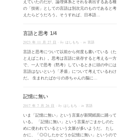
えていたのだが、論理体系とそれを表出するある種
の「技術」としての言語は別次元のものであると考
えたらどうだろう。そうすれば、日本語…
言語と思考 1/4
2023 年 11 月 27 日
· by
はしもち
· in
言語
言語と思考について以前から何度も書いている（た
とえばこれ）。思考は言語に依存すると考える一方
で、一人で思考（黙考）しているときに頭の中には
言語はないという「矛盾」について考えているわけ
だ。 生まれたばかりの赤ちゃんの脳に…
記憶に無い
2017 年 7 月 26 日
· by
はしもち
· in
言語
いま「記憶に無い」という言葉が新聞紙面に踊って
いる。 「記憶に無い」という言葉がごまかしのた
めに使われているという文脈が多いようだ。 たし
かに、「◎◎したかどうか記憶に無い」というので