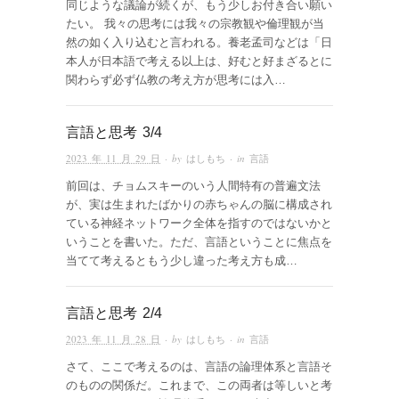
同じような議論が続くが、もう少しお付き合い願い
たい。 我々の思考には我々の宗教観や倫理観が当
然の如く入り込むと言われる。養老孟司などは「日
本人が日本語で考える以上は、好むと好まざるとに
関わらず必ず仏教の考え方が思考には入…
言語と思考 3/4
2023 年 11 月 29 日
· by
はしもち
· in
言語
前回は、チョムスキーのいう人間特有の普遍文法
が、実は生まれたばかりの赤ちゃんの脳に構成され
ている神経ネットワーク全体を指すのではないかと
いうことを書いた。ただ、言語ということに焦点を
当てて考えるともう少し違った考え方も成…
言語と思考 2/4
2023 年 11 月 28 日
· by
はしもち
· in
言語
さて、ここで考えるのは、言語の論理体系と言語そ
のものの関係だ。これまで、この両者は等しいと考