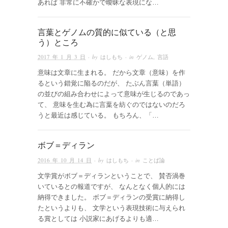
あれば 非常に不確かで曖昧な表現にな…
言葉とゲノムの質的に似ている（と思
う）ところ
2017 年 1 月 3 日
· by
はしもち
· in
ゲノム
,
言語
意味は文章に生まれる。 だから文章（意味）を作
るという錯覚に陥るのだが、 たぶん言葉（単語）
の並びの組み合わせによって意味が生じるのであっ
て、 意味を生む為に言葉を紡ぐのではないのだろ
うと最近は感じている。 もちろん、「…
ボブ＝ディラン
2016 年 10 月 14 日
· by
はしもち
· in
ことば論
文学賞がボブ＝ディランということで、 賛否渦巻
いているとの報道ですが、 なんとなく個人的には
納得できました。 ボブ＝ディランの受賞に納得し
たというよりも、 文学という表現技術に与えられ
る賞としては 小説家にあげるよりも適…