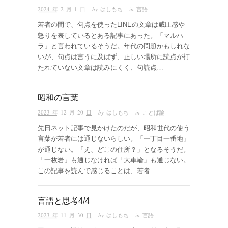
2024 年 2 月 1 日
· by
はしもち
· in
言語
若者の間で、句点を使ったLINEの文章は威圧感や
怒りを表しているとある記事にあった。「マルハ
ラ」と言われているそうだ。年代の問題かもしれな
いが、句点は言うに及ばず、正しい場所に読点が打
たれていない文章は読みにくく、句読点…
昭和の言葉
2023 年 12 月 20 日
· by
はしもち
· in
ことば論
先日ネット記事で見かけたのだが、昭和世代の使う
言葉が若者には通じないらしい。「一丁目一番地」
が通じない。「え、どこの住所？」となるそうだ。
「一枚岩」も通じなければ「大車輪」も通じない。
この記事を読んで感じることは、若者…
言語と思考4/4
2023 年 11 月 30 日
· by
はしもち
· in
言語