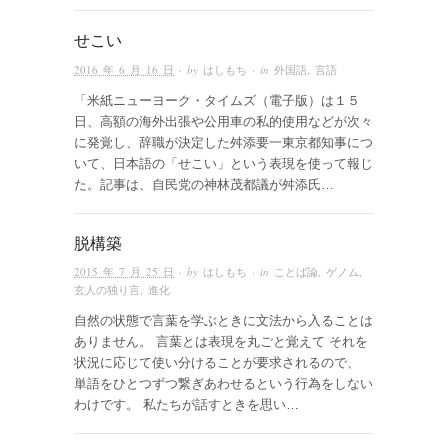
せこい
2016 年 6 月 16 日
· by
はしもち
· in
外国語
,
言語
「米紙ニューヨーク・タイムズ（電子版）は１５
日、高額の海外出張や公用車の私的使用などが次々
に発覚し、辞職が決定した舛添要一東京都知事につ
いて、日本語の「せこい」という表現を使って報じ
た。記事は、自民党の神林茂都議が舛添氏…
脱構築
2015 年 7 月 25 日
· by
はしもち
· in
ことば論
,
ゲノム
,
玄人の独り言
,
進化
自然の状態で言葉を学ぶときに文法から入ることは
ありません。 言葉とは表現を丸ごと覚えて それを
状況に応じて使い分けることが要求されるので、
単語をひとつずつ繋ぎあわせるという行為をしない
わけです。 私たちが話すときを思い…