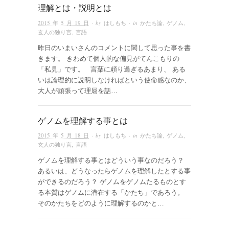
理解とは・説明とは
2015 年 5 月 19 日
· by
はしもち
· in
かたち論
,
ゲノム
,
玄人の独り言
,
言語
昨日のいまいさんのコメントに関して思った事を書
きます。 きわめて個人的な偏見がてんこもりの
「私見」です。 言葉に頼り過ぎるあまり、 ある
いは論理的に説明しなければという使命感なのか、
大人が頑張って理屈を話…
ゲノムを理解する事とは
2015 年 5 月 18 日
· by
はしもち
· in
かたち論
,
ゲノム
,
玄人の独り言
,
言語
ゲノムを理解する事とはどういう事なのだろう？
あるいは、どうなったらゲノムを理解したとする事
ができるのだろう？ ゲノムをゲノムたるものとす
る本質はゲノムに潜在する「かたち」であろう。
そのかたちをどのように理解するのかと…