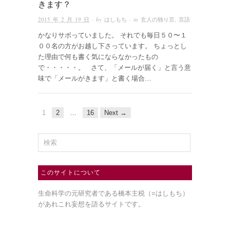
きます？
2015 年 2 月 19 日
· by
はしもち
· in
玄人の独り言
,
言語
かなりサボっていました。 それでも毎日５０〜１
００名の方がお越し下さっています。 ちょっとし
た理由で何も書く気にならなかったもの
で・・・・・。 さて、「メールが届く」と言う意
味で「メールがきます」と書く場合…
1
2
…
16
Next →
このサイトについて
生命科学の元研究者である橋本主税（=はしもち）
があれこれ妄想を語るサイトです。