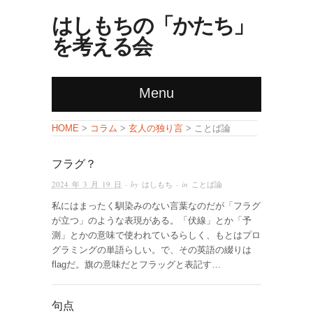
はしもちの「かたち」
を考える会
Menu
コラム
玄人の独り言
ことば論
HOME
>
>
>
フラグ？
2024 年 3 月 19 日
· by
はしもち
· in
ことば論
私にはまったく馴染みのない言葉なのだが「フラグ
が立つ」のような表現がある。「伏線」とか「予
測」とかの意味で使われているらしく、もとはプロ
グラミングの単語らしい。で、その英語の綴りは
flagだ。旗の意味だとフラッグと表記す…
句点