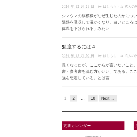
2024 年 12 月 21 日
· by
はしもち
· in
玄人の
シマウマの縞模様がなぜ生じたのかにつ
陽熱を吸収して温かくなり、白いところ
体温を下げられる」みたい…
勉強するには４
2024 年 12 月 20 日
· by
はしもち
· in
玄人の
長くなったが、ここからが言いたいこと
書・参考書を読む方がいい」である。こ
強を想定している。とは言…
1
2
…
18
Next →
更新カレンダー