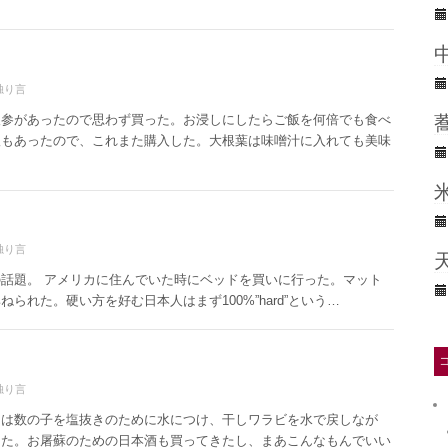
独り言
人参があったので思わず買った。お浸しにしたらご飯を何倍でも食べ
根もあったので、これまた購入した。大根葉は味噌汁に入れても美味
独り言
話題。 アメリカに住んでいた時にベッドを買いに行った。マット
られた。硬い方を好む日本人はまず100%”hard”という…
独り言
日は数の子を塩抜きのために水につけ、干しワラビを水で戻しなが
した。お屠蘇のための日本酒も買ってきたし、まあこんなもんでいい