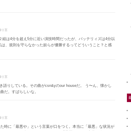
独り言
２組は4分を超え5分に近い演技時間だったが、バッテリィズは4分以
私は、規則を守らなかった奴らが優勝するってどういうこと？と感
独り言
語りしている。その曲がcsn&yのour houseだ。 う〜ん、懐かし
名曲だ。すばらしいな。
独り言
った時に「最悪や」という言葉が口をつく。本当に「最悪」な状況が