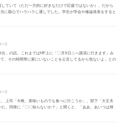
援していて（ただ一方的に好きなだけで応援ではないか）、だから
本当に親心でハラハラし通しでした。学生が学会や修論発表をすると
独り言
外出」の話。これまではHP上に「〇月X日△へ講演に行きます」み
って、その時間帯に家にいないことを公言してるから危ないよ」との
独り言
。 上司「今晩、美味いものでも食べに行こうか」、部下「大丈夫
いた。同僚に「〇〇知らないか？」と聞くと、「ああ、あいつは帰