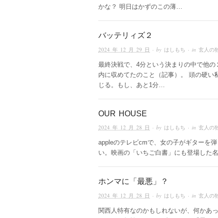
かな？ 明日はかずのこの薄…
バッテリィズ２
2024 年 12 月 29 日
· by
はしもち
· in
玄人の
最終決戦で、4分という決まりの中で他の
内に収めてたのこと（記事）。 頭の硬い
じる。もし、あと1分…
OUR HOUSE
2024 年 12 月 28 日
· by
はしもち
· in
玄人の
appleのテレビcmで、女の子がギターを弾き
い。映画の「いちご白書」にも登場した
ホンマに「最悪」？
2024 年 12 月 28 日
· by
はしもち
· in
玄人の
関西人特有なのかもしれないが、何かあ