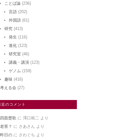
ことば論
(236)
言語
(202)
外国語
(61)
研究
(413)
発生
(116)
進化
(123)
研究室
(46)
講義・講演
(123)
ゲノム
(159)
趣味
(416)
考える会
(27)
最近のコメント
四面楚歌
に
澤口裕二
より
老害？
に
さあさん
より
昨日の
に
さわぐち
より