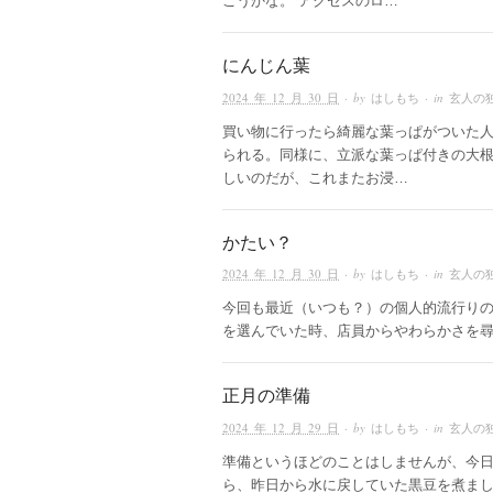
こうかな。 アクセスのロ…
にんじん葉
2024 年 12 月 30 日
· by
はしもち
· in
玄人の
買い物に行ったら綺麗な葉っぱがついた
られる。同様に、立派な葉っぱ付きの大
しいのだが、これまたお浸…
かたい？
2024 年 12 月 30 日
· by
はしもち
· in
玄人の
今回も最近（いつも？）の個人的流行りの
を選んでいた時、店員からやわらかさを尋ね
正月の準備
2024 年 12 月 29 日
· by
はしもち
· in
玄人の
準備というほどのことはしませんが、今
ら、昨日から水に戻していた黒豆を煮ま