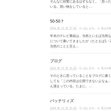
そんなに頻繁にあるはずもなく、「思っ
いる。買い物をしていると…
50-50？
2024 年 12 月 27 日
· by
はしもち
· in
玄人の
年末のテレビ番組は、当然といえば当然なの
について書いてきましたが（たとえば1・
当然のことと言え…
ブログ
2024 年 12 月 26 日
· by
はしもち
· in
玄人の
そのときに思っていることをブログに書
しても「この内容は公開できないよなぁ
ん溜まっている。たまに、…
バッテリィズ
2024 年 12 月 25 日
· by
はしもち
· in
玄人の