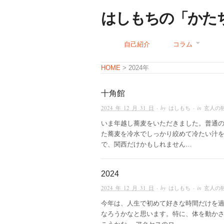
はしもちの「かた
自己紹介
コラム
HOME
> 2024年
十角館
2024 年 12 月 31 日
· by
はしもち
· in
玄人の
いま年越し蕎麦をいただきました。普通
た蕎麦を冷水でしっかり絞めて冷たい汁を
で、関西だけかもしれません…
2024
2024 年 12 月 31 日
· by
はしもち
· in
玄人の
今年は、人生で初めて好きな時間だけを
なろうかなと思います。特に、体を動か