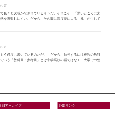
独り言
いて色々と説明がなされているそうだ。それこそ、「黒いところは太
は熱を吸収しにくい。だから、その間に温度差による「風」が生じて
独り言
。もう何度も書いているのだが、「だから、勉強するには複数の教科
こでいう「教科書・参考書」とは中学高校の話ではなく、大学での勉
月別アーカイブ
外部リンク