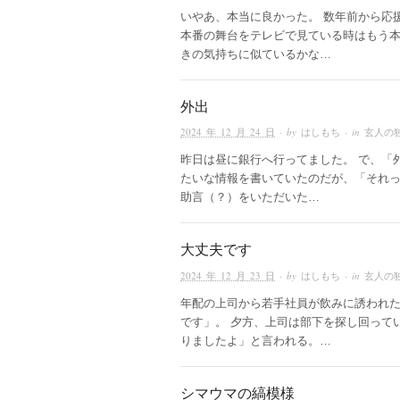
いやあ、本当に良かった。 数年前から応
本番の舞台をテレビで見ている時はもう
きの気持ちに似ているかな…
外出
2024 年 12 月 24 日
· by
はしもち
· in
玄人の
昨日は昼に銀行へ行ってました。 で、「
たいな情報を書いていたのだが、「それ
助言（？）をいただいた…
大丈夫です
2024 年 12 月 23 日
· by
はしもち
· in
玄人の
年配の上司から若手社員が飲みに誘われた
です」。 夕方、上司は部下を探し回って
りましたよ」と言われる。…
シマウマの縞模様