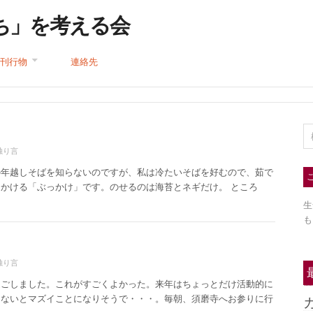
ち」を考える会
刊行物
連絡先
独り言
の年越しそばを知らないのですが、私は冷たいそばを好むので、茹で
かける「ぶっかけ」です。のせるのは海苔とネギだけ。 ところ
生
も
独り言
過ごしました。これがすごくよかった。来年はちょっとだけ活動的に
さないとマズイことになりそうで・・・。毎朝、須磨寺へお参りに行