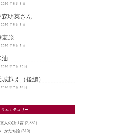
2026 年 8 月 8 日
中森明菜さん
2026 年 8 月 3 日
蕎麦旅
2026 年 8 月 1 日
米油
2026 年 7 月 25 日
天城越え（後編）
2026 年 7 月 18 日
コラムカテゴリー
玄人の独り言
(2,351)
かたち論
(319)