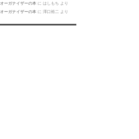
オーガナイザーの本
に
はしもち
より
オーガナイザーの本
に
澤口裕二
より