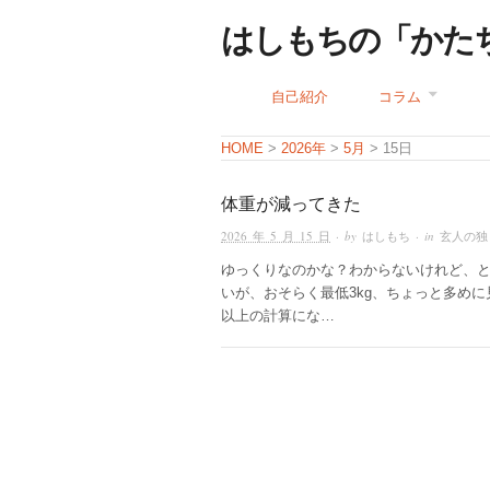
はしもちの「かた
自己紹介
コラム
HOME
>
2026年
>
5月
> 15日
体重が減ってきた
2026 年 5 月 15 日
· by
はしもち
· in
玄人の独
ゆっくりなのかな？わからないけれど、
いが、おそらく最低3kg、ちょっと多めに見
以上の計算にな…