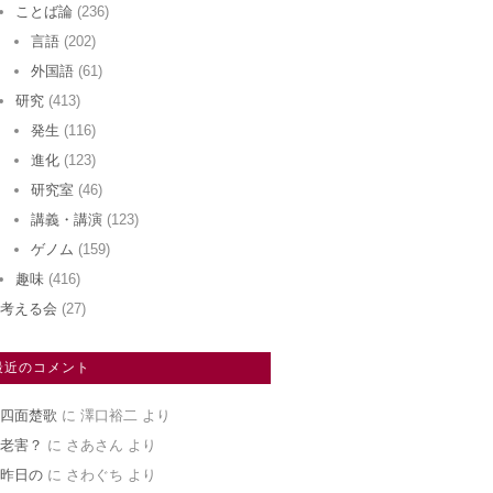
ことば論
(236)
言語
(202)
外国語
(61)
研究
(413)
発生
(116)
進化
(123)
研究室
(46)
講義・講演
(123)
ゲノム
(159)
趣味
(416)
考える会
(27)
最近のコメント
四面楚歌
に
澤口裕二
より
老害？
に
さあさん
より
昨日の
に
さわぐち
より