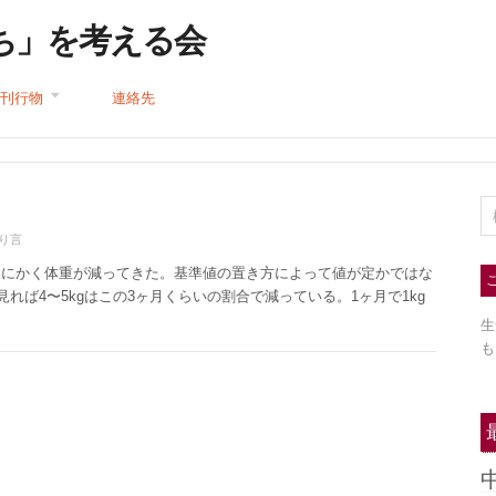
ち」を考える会
刊行物
連絡先
り言
とにかく体重が減ってきた。基準値の置き方によって値が定かではな
れば4〜5kgはこの3ヶ月くらいの割合で減っている。1ヶ月で1kg
生
も