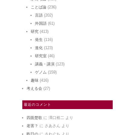
ことば論
(236)
言語
(202)
外国語
(61)
研究
(413)
発生
(116)
進化
(123)
研究室
(46)
講義・講演
(123)
ゲノム
(159)
趣味
(416)
考える会
(27)
最近のコメント
四面楚歌
に
澤口裕二
より
老害？
に
さあさん
より
昨日の
に
さわぐち
より