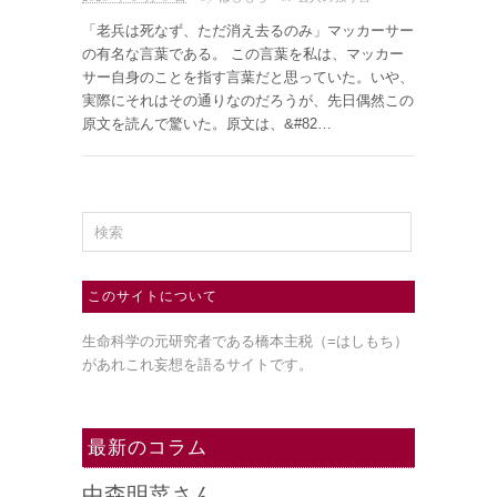
「老兵は死なず、ただ消え去るのみ」マッカーサー
の有名な言葉である。 この言葉を私は、マッカー
サー自身のことを指す言葉だと思っていた。いや、
実際にそれはその通りなのだろうが、先日偶然この
原文を読んで驚いた。原文は、&#82…
このサイトについて
生命科学の元研究者である橋本主税（=はしもち）
があれこれ妄想を語るサイトです。
最新のコラム
中森明菜さん