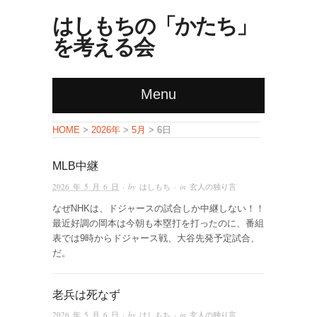
はしもちの「かたち」
を考える会
Menu
HOME
>
2026年
>
5月
> 6日
MLB中継
2026 年 5 月 6 日
· by
はしもち
· in
玄人の独り言
なぜNHKは、ドジャースの試合しか中継しない！！
最近好調の岡本は今朝も本塁打を打ったのに、番組
表では9時からドジャース戦、大谷先発予定試合、
だ。
老兵は死なず
2026 年 5 月 6 日
· by
はしもち
· in
玄人の独り言