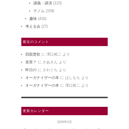
講義・講演
(123)
ゲノム
(159)
趣味
(416)
考える会
(27)
最近のコメント
四面楚歌
に
澤口裕二
より
老害？
に
さあさん
より
昨日の
に
さわぐち
より
オーガナイザーの本
に
はしもち
より
オーガナイザーの本
に
澤口裕二
より
更新カレンダー
2026年5月