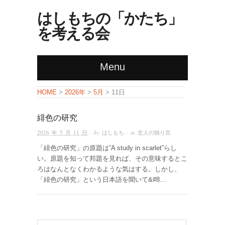
はしもちの「かたち」
を考える会
Menu
HOME
>
2026年
>
5月
> 11日
緋色の研究
2026 年 5 月 11 日
· by
はしもち
· in
玄人の独り言
「緋色の研究」の原題は”A study in scarlet”らし
い。原題を知って邦題を見れば、その意味するとこ
ろはなんとなくわかるような気はする。しかし、
「緋色の研究」という日本語を聞いて&#8…