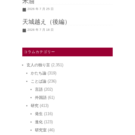
米油
2026 年 7 月 25 日
天城越え（後編）
2026 年 7 月 18 日
コラムカテゴリー
玄人の独り言
(2,351)
かたち論
(319)
ことば論
(236)
言語
(202)
外国語
(61)
研究
(413)
発生
(116)
進化
(123)
研究室
(46)