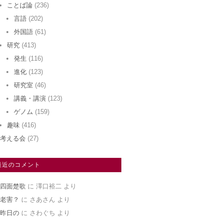
ことば論
(236)
言語
(202)
外国語
(61)
研究
(413)
発生
(116)
進化
(123)
研究室
(46)
講義・講演
(123)
ゲノム
(159)
趣味
(416)
考える会
(27)
最近のコメント
四面楚歌
に
澤口裕二
より
老害？
に
さあさん
より
昨日の
に
さわぐち
より