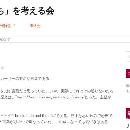
ち」を考える会
刊行物
連絡先
は死なず
り言
ッカーサーの有名な言葉である。
生
とを指す言葉だと思っていた。いや、実際にそれはその通りなのだろ
も
Old soldiers never die; they just fade away
原文は、”
“だった。主語が
he old man and the sea”である。勝手な思い込みで恐縮で
ーサーの言葉が頭の中で重なっていた。この歳になっても気づきはある