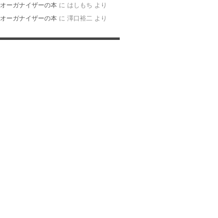
オーガナイザーの本
に
はしもち
より
オーガナイザーの本
に
澤口裕二
より