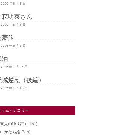
2026 年 8 月 8 日
中森明菜さん
2026 年 8 月 3 日
蕎麦旅
2026 年 8 月 1 日
米油
2026 年 7 月 25 日
天城越え（後編）
2026 年 7 月 18 日
コラムカテゴリー
玄人の独り言
(2,351)
かたち論
(319)