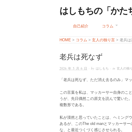
はしもちの「かた
自己紹介
コラム
コラム
玄人の独り言
HOME
>
>
> 老兵
老兵は死なず
2026 年 5 月 6 日
· by
はしもち
· in
玄人の独
「老兵は死なず、ただ消え去るのみ」マ
この言葉を私は、マッカーサー自身のこ
うが、先日偶然この原文を読んで驚いた。
複数形である。
私が漠然と思っていたことは、ヘミングウェイの”T
あるが、このThe old manとマッカ
な、と最近つくづく感じさせられる。