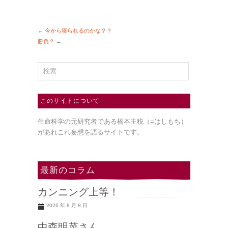
←
今から寝られるのかな？？
勝負？
→
このサイトについて
生命科学の元研究者である橋本主税（=はしもち）
があれこれ妄想を語るサイトです。
最新のコラム
カンニング上等！
2026 年 8 月 8 日
中森明菜さん