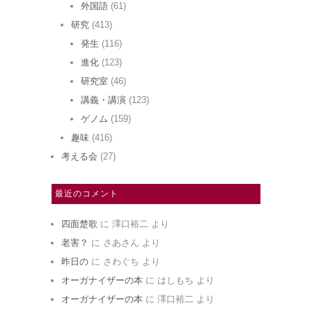
外国語
(61)
研究
(413)
発生
(116)
進化
(123)
研究室
(46)
講義・講演
(123)
ゲノム
(159)
趣味
(416)
考える会
(27)
最近のコメント
四面楚歌
に
澤口裕二
より
老害？
に
さあさん
より
昨日の
に
さわぐち
より
オーガナイザーの本
に
はしもち
より
オーガナイザーの本
に
澤口裕二
より