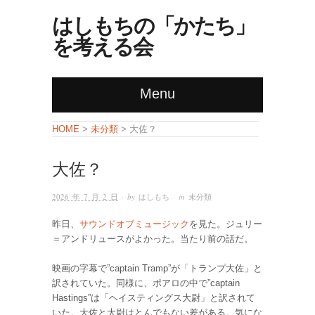
はしもちの「かたち」
を考える会
Menu
未分類
HOME
>
> 大佐？
大佐？
2026 年 7 月 2 日
· by
はしもち
· in
未分類
昨日、
サウンドオブミュージック
を見た。ジュリー
＝アンドリュースがよかった。当たり前の話だ。
映画の字幕で”captain Tramp”が「トランプ大佐」と
訳されていた。同様に、ポアロの中で”captain
Hastings”は「ヘイスティングス大尉」と訳されて
いた。大佐と大尉はとんでもない差がある。気にな