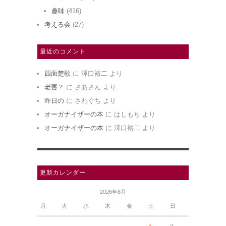
趣味
(416)
考える会
(27)
最近のコメント
四面楚歌
に
澤口裕二
より
老害？
に
さあさん
より
昨日の
に
さわぐち
より
オーガナイザーの本
に
はしもち
より
オーガナイザーの本
に
澤口裕二
より
更新カレンダー
2026年8月
月
火
水
木
金
土
日