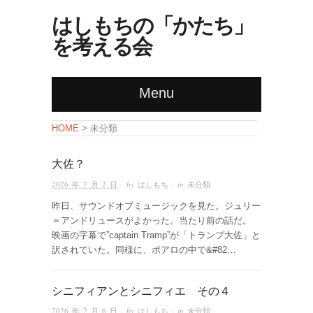
はしもちの「かたち」
を考える会
Menu
未分類
HOME
>
大佐？
2026 年 7 月 2 日
· by
はしもち
· in
未分類
昨日、サウンドオブミュージックを見た。ジュリー
＝アンドリュースがよかった。当たり前の話だ。
映画の字幕で”captain Tramp”が「トランプ大佐」と
訳されていた。同様に、ポアロの中で&#82…
シニフィアンとシニフィエ その４
2026 年 2 月 6 日
· by
はしもち
· in
未分類