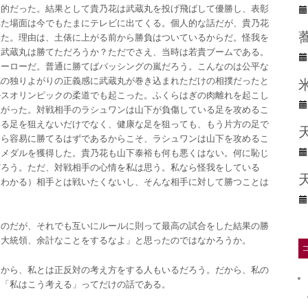
望的だった。結果として貴乃花は武蔵丸を投げ飛ばして優勝し、表彰
れた場面は今でもたまにテレビに出てくる。個人的な話だが、貴乃花
いた。理由は、土俵に上がる前から勝負はついているからだ。怪我を
、武蔵丸は勝てただろうか？ただでさえ、当時は若貴ブームである。
ヒーローだ。普通に勝てばバッシングの嵐だろう。こんなのは公平な
花の独りよがりの正義感に武蔵丸が巻き込まれただけの相撲だったと
ルスオリンピックの柔道でも起こった。ふくらはぎの肉離れを起こし
上がった。対戦相手のラシュワンは山下が負傷している足を攻めるこ
いる足を狙えないだけでなく、健康な足を狙っても、もう片方の足で
たら容易に勝てるはずであるからこそ、ラシュワンは山下を攻めるこ
金メダルを獲得した。貴乃花も山下泰裕も何も悪くはない。何に恥じ
だろう。ただ、対戦相手の心情を私は思う。私なら怪我をしている
とわかる）相手とは戦いたくないし、そんな相手に対して勝つことは
るのだが、それでも互いにルールに則って最高の試合をした結果の勝
「大統領、余計なことをするなよ」と思ったのではなかろうか。
るから、私とは正反対の考え方をする人もいるだろう。だから、私の
。「私はこう考える」ってだけの話である。