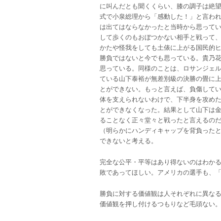
に叫んだとも聞くくらい、膝の調子は絶
式で小泉総理から「感動した！」と言わ
は出てはならなかったと当時から思って
して歩くのもおぼつかない相手と戦って
かたや怪我をしても土俵に上がる国民的
勝負ではないと今でも思っている。貴乃
思っている。同様のことは、ロサンジェ
ている山下泰裕が無差別級の決勝の畳に
とができない。もっと言えば、負傷して
体を支えられないわけで、下半身を攻め
とができなくなった。結果として山下は
ることなく正々堂々と戦ったと言えるの
（明らかにハンディキャップを背負った
できないと考える。
完全な公平・平等はあり得ないのはわか
敗であってほしい。アメリカの選手も、
勝負に対する価値観は人それぞれに異な
価値観を押し付けるつもりなど毛頭ない