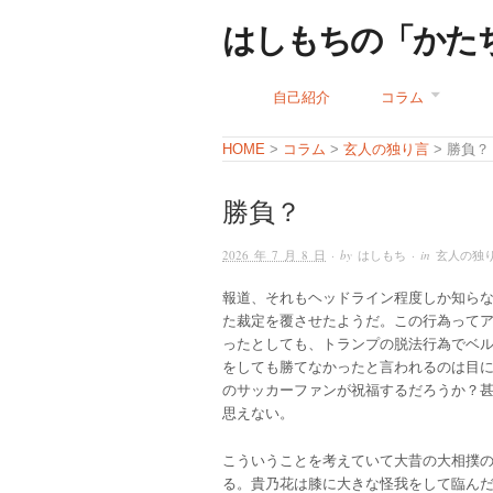
はしもちの「かた
自己紹介
コラム
コラム
玄人の独り言
HOME
>
>
> 勝負？
勝負？
2026 年 7 月 8 日
· by
はしもち
· in
玄人の独
報道、それもヘッドライン程度しか知ら
た裁定を覆させたようだ。この行為って
ったとしても、トランプの脱法行為でベ
をしても勝てなかったと言われるのは目
のサッカーファンが祝福するだろうか？
思えない。
こういうことを考えていて大昔の大相撲
る。貴乃花は膝に大きな怪我をして臨ん