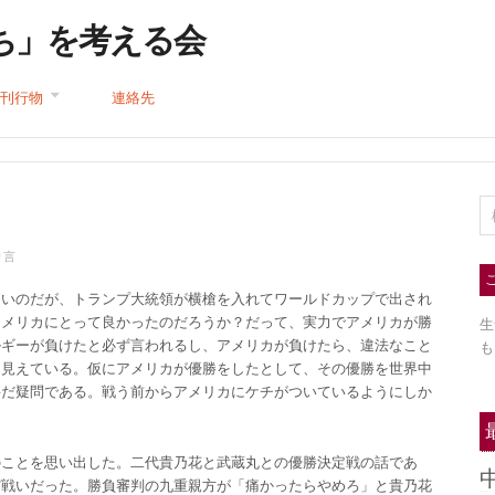
ち」を考える会
刊行物
連絡先
り言
ないのだが、トランプ大統領が横槍を入れてワールドカップで出され
アメリカにとって良かったのだろうか？だって、実力でアメリカが勝
生
ルギーが負けたと必ず言われるし、アメリカが負けたら、違法なこと
も
に見えている。仮にアメリカが優勝をしたとして、その優勝を世界中
甚だ疑問である。戦う前からアメリカにケチがついているようにしか
のことを思い出した。二代貴乃花と武蔵丸との優勝決定戦の話であ
だ戦いだった。勝負審判の九重親方が「痛かったらやめろ」と貴乃花