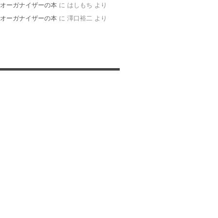
オーガナイザーの本
に
はしもち
より
オーガナイザーの本
に
澤口裕二
より