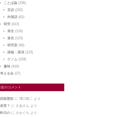
ことば論
(236)
言語
(202)
外国語
(61)
研究
(413)
発生
(116)
進化
(123)
研究室
(46)
講義・講演
(123)
ゲノム
(159)
趣味
(416)
考える会
(27)
最近のコメント
四面楚歌
に
澤口裕二
より
老害？
に
さあさん
より
昨日の
に
さわぐち
より