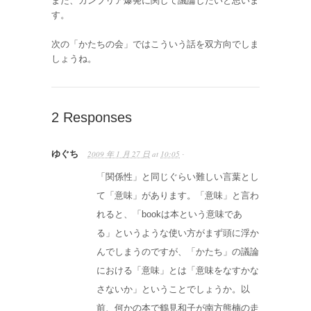
また、カンブリア爆発に関して議論したいと思いま
す。
次の「かたちの会」ではこういう話を双方向でしま
しょうね。
2 Responses
ゆぐち
2009 年 1 月 27 日
at
10:05
·
「関係性」と同じぐらい難しい言葉とし
て「意味」があります。「意味」と言わ
れると、「bookは本という意味であ
る」というような使い方がまず頭に浮か
んでしまうのですが、「かたち」の議論
における「意味」とは「意味をなすかな
さないか」ということでしょうか。以
前、何かの本で鶴見和子が南方熊楠の走