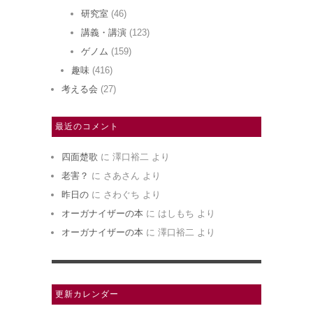
研究室
(46)
講義・講演
(123)
ゲノム
(159)
趣味
(416)
考える会
(27)
最近のコメント
四面楚歌
に
澤口裕二
より
老害？
に
さあさん
より
昨日の
に
さわぐち
より
オーガナイザーの本
に
はしもち
より
オーガナイザーの本
に
澤口裕二
より
更新カレンダー