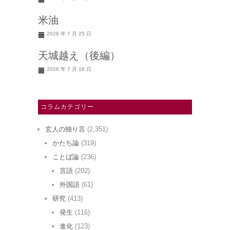
米油
2026 年 7 月 25 日
天城越え（後編）
2026 年 7 月 18 日
コラムカテゴリー
玄人の独り言
(2,351)
かたち論
(319)
ことば論
(236)
言語
(202)
外国語
(61)
研究
(413)
発生
(116)
進化
(123)