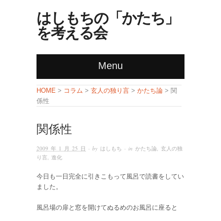
はしもちの「かたち」
を考える会
Menu
コラム
玄人の独り言
かたち論
HOME
>
>
>
> 関
係性
関係性
2009 年 1 月 25 日
· by
はしもち
· in
かたち論
,
玄人の独
り言
,
進化
今日も一日完全に引きこもって風呂で読書をしてい
ました。
風呂場の扉と窓を開けてぬるめのお風呂に座ると