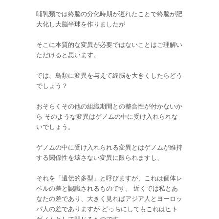
哺乳類では終脳の分化時期が遅れたことで終脳が肥
大化し大脳半球を作りましたが
そこに本質的な変異が必要ではないことはご理解い
ただけると思います。
では、鳥類に変異を与えて終脳を大きくしたらどう
でしょう？
おそらくその他の組織期間との整合性が付かないか
ら そのような変異はゲノムの中に受け入れられな
いでしょう。
ゲノムの中に受け入れられる変異とはゲノムが維持
する関係性を壊さない変異に限られますし、
それを「遺伝的多型」と呼びますが、これは個体レ
ベルの差と認識されるものです。 近くでは私とあ
なたの差であり、大きく見ればアジア人とヨーロッ
パ人の差でありますが どっちにしてもこれはヒト