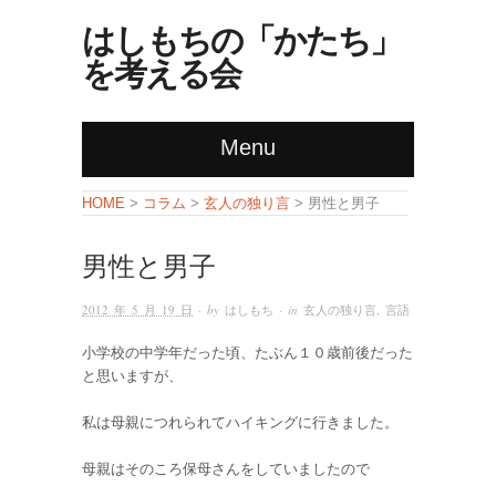
はしもちの「かたち」
を考える会
Menu
コラム
玄人の独り言
HOME
>
>
> 男性と男子
男性と男子
2012 年 5 月 19 日
· by
はしもち
· in
玄人の独り言
,
言語
小学校の中学年だった頃、たぶん１０歳前後だった
と思いますが、
私は母親につれられてハイキングに行きました。
母親はそのころ保母さんをしていましたので