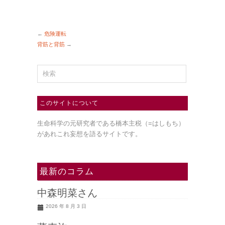
←
危険運転
背筋と背筋
→
このサイトについて
生命科学の元研究者である橋本主税（=はしもち）
があれこれ妄想を語るサイトです。
最新のコラム
中森明菜さん
2026 年 8 月 3 日