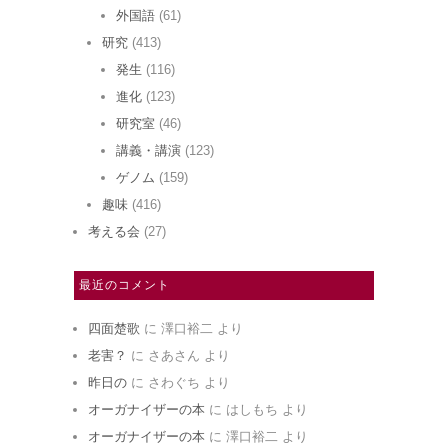
外国語
(61)
研究
(413)
発生
(116)
進化
(123)
研究室
(46)
講義・講演
(123)
ゲノム
(159)
趣味
(416)
考える会
(27)
最近のコメント
四面楚歌
に
澤口裕二
より
老害？
に
さあさん
より
昨日の
に
さわぐち
より
オーガナイザーの本
に
はしもち
より
オーガナイザーの本
に
澤口裕二
より