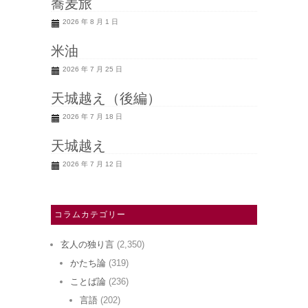
蕎麦旅
2026 年 8 月 1 日
米油
2026 年 7 月 25 日
天城越え（後編）
2026 年 7 月 18 日
天城越え
2026 年 7 月 12 日
コラムカテゴリー
玄人の独り言
(2,350)
かたち論
(319)
ことば論
(236)
言語
(202)