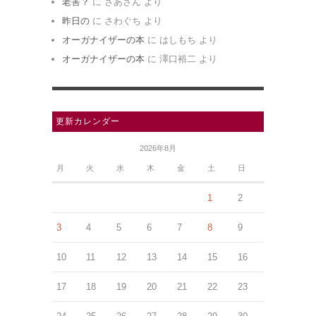
老害？
に
さあさん
より
昨日の
に
さわぐち
より
オーガナイザーの本
に
はしもち
より
オーガナイザーの本
に
澤口裕二
より
更新カレンダー
2026年8月
月
火
水
木
金
土
日
1
2
3
4
5
6
7
8
9
10
11
12
13
14
15
16
17
18
19
20
21
22
23