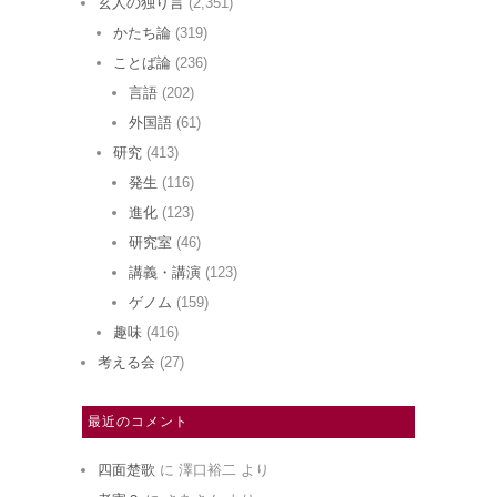
玄人の独り言
(2,351)
かたち論
(319)
ことば論
(236)
言語
(202)
外国語
(61)
研究
(413)
発生
(116)
進化
(123)
研究室
(46)
講義・講演
(123)
ゲノム
(159)
趣味
(416)
考える会
(27)
最近のコメント
四面楚歌
に
澤口裕二
より