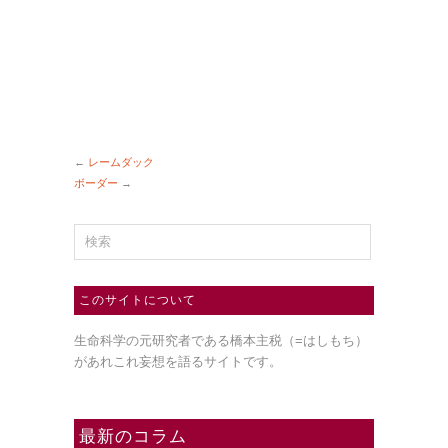
←
レームダック
ボーダー
→
このサイトについて
生命科学の元研究者である橋本主税（=はしもち）
があれこれ妄想を語るサイトです。
最新のコラム