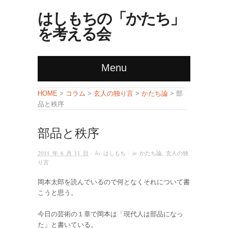
はしもちの「かたち」
を考える会
Menu
コラム
玄人の独り言
かたち論
HOME
>
>
>
> 部
品と秩序
部品と秩序
2011 年 6 月 11 日
· by
はしもち
· in
かたち論
,
玄人の独
り言
岡本太郎を読んでいるので何となくそれについて書
こうと思う。
今日の芸術の１章で岡本は「現代人は部品になっ
た」と書いている。