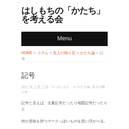
はしもちの「かたち」
を考える会
Menu
コラム
玄人の独り言
かたち論
HOME
>
>
>
> 記
号
記号
2011 年 3 月 7 日
· by
はしもち
· in
かたち論
,
玄人の独
り言
記号と言えば、元素記号だったり地図記号だったり
と
何か意味を持つマークっぽいものを思い浮かべる。