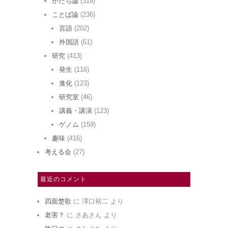
かたち論
(319)
ことば論
(236)
言語
(202)
外国語
(61)
研究
(413)
発生
(116)
進化
(123)
研究室
(46)
講義・講演
(123)
ゲノム
(159)
趣味
(416)
考える会
(27)
最近のコメント
四面楚歌
に
澤口裕二
より
老害？
に
さあさん
より