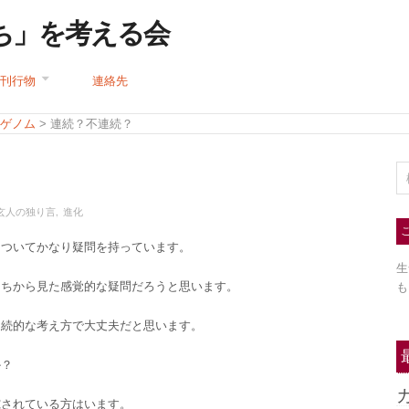
ち」を考える会
刊行物
連絡先
ゲノム
> 連続？不連続？
玄人の独り言
,
進化
についてかなり疑問を持っています。
生
たちから見た感覚的な疑問だろうと思います。
も
連続的な考え方で大丈夫だと思います。
か？
究されている方はいます。