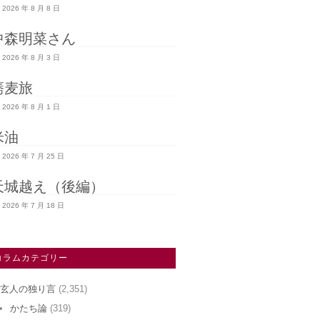
2026 年 8 月 8 日
中森明菜さん
2026 年 8 月 3 日
蕎麦旅
2026 年 8 月 1 日
米油
2026 年 7 月 25 日
天城越え（後編）
2026 年 7 月 18 日
コラムカテゴリー
玄人の独り言
(2,351)
かたち論
(319)