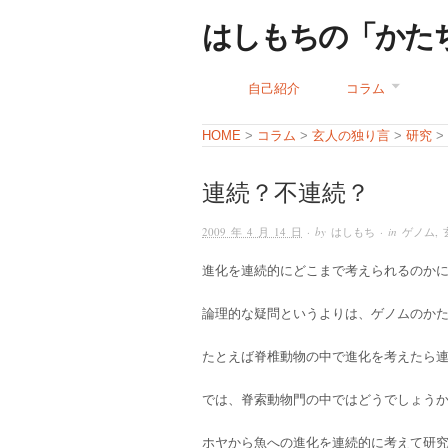
はしもちの「かた
自己紹介
コラム
コラム
玄人の独り言
研究
HOME
>
>
>
>
連続？不連続？
2009 年 4 月 14 日
· by
はしもち
· in
ゲノム
,
進化を連続的にどこまで考えられるのか
論理的な疑問というよりは、ゲノムのか
たとえば脊椎動物の中で進化を考えたら
では、脊索動物門の中ではどうでしょう
ホヤから魚への進化を連続的に考えて研