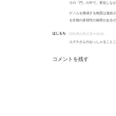
その「門」の中で、変化しな
ゲノムを構成する物質は連続
る生物の多様性の秘密がある
はしもち
2009 年 4 月 15 日
at
21:04
·
ユグチさんのおっしゃること
コメントを残す