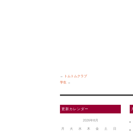
←
トムトムクラブ
学生
→
更新カレンダー
2026年8月
月
火
水
木
金
土
日