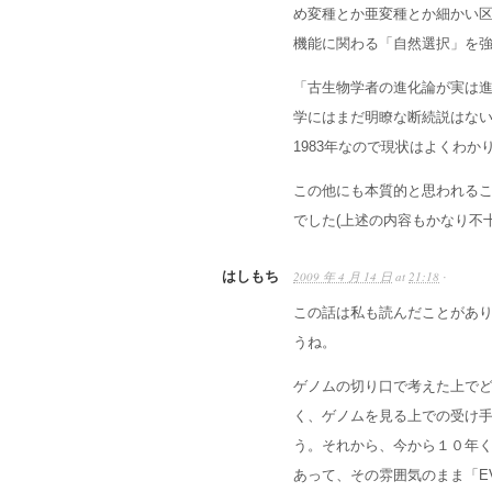
め変種とか亜変種とか細かい
機能に関わる「自然選択」を
「古生物学者の進化論が実は
学にはまだ明瞭な断続説はない
1983年なので現状はよくわか
この他にも本質的と思われる
でした(上述の内容もかなり不
はしもち
2009 年 4 月 14 日
at
21:18
·
この話は私も読んだことがあ
うね。
ゲノムの切り口で考えた上で
く、ゲノムを見る上での受け
う。それから、今から１０年く
あって、その雰囲気のまま「E