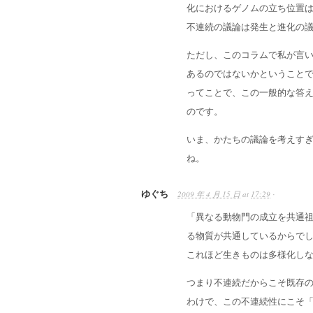
化におけるゲノムの立ち位置
不連続の議論は発生と進化の
ただし、このコラムで私が言
あるのではないかということ
ってことで、この一般的な答
のです。
いま、かたちの議論を考えす
ね。
ゆぐち
2009 年 4 月 15 日
at
17:29
·
「異なる動物門の成立を共通
る物質が共通しているからで
これほど生きものは多様化し
つまり不連続だからこそ既存
わけで、この不連続性にこそ