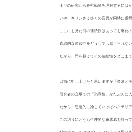
ホヤの研究から脊椎動物を理解するには
いや、キリンさえ多くの変異が同時に獲
ここにも見た目の連続性はあっても進化
直線的な連続性をどうしても感じられな
だから、門を超えてその連続性をどこま
以前に申し上げたと思いますが「多形と
研究者の立場での「恣意性」がたぶんに
だから、恣意的に論じていけばバクテリ
この辺りにどうも生理的な嫌悪感を持っ