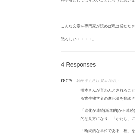
科学者としてはマズいことだろうと思い
こんな文章を専門家が読めば私は袋だた
恐ろしい・・・・。
4 Responses
ゆぐち
2009 年 4 月 14 日
at
18:33
·
橋本さんが言わんとされるこ
る古生物学者の進化論を翻訳
「進化が連続(漸進的)か不連
的な見方になり、「かたち」
「断続的な単位である「種」