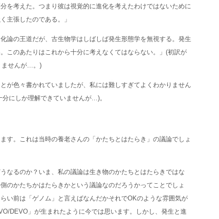
区分を考えた。つまり彼は視覚的に進化を考えたわけではないために
強く主張したのである。」
進化論の王道だが、古生物学はしばしば発生形態学を無視する。発生
。このあたりはこれから十分に考えなくてはならない。」(初訳が
りませんが…。)
ことが色々書かれていましたが、私には難しすぎてよくわかりません
十分にしか理解できていませんが…)。
ります。これは当時の養老さんの「かたちとはたらき」の議論でしょ
どうなるのか？いま、私の議論は生き物のかたちとはたらきではな
手側のかたちかはたらきかという議論なのだろうかってことでしょ
らい前は「ゲノム」と言えばなんだかそれでOKのような雰囲気が
VO/DEVO」が生まれたように今では思います。しかし、発生と進