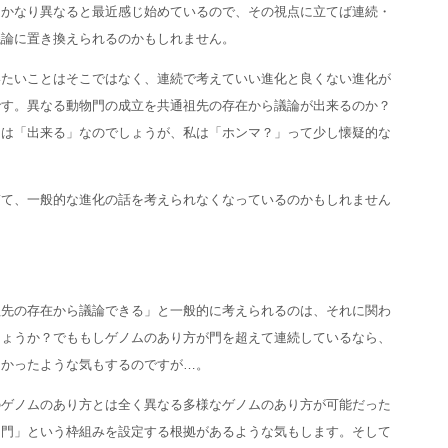
はかなり異なると最近感じ始めているので、その視点に立てば連続・
議論に置き換えられるのかもしれません。
いたいことはそこではなく、連続で考えていい進化と良くない進化が
です。異なる動物門の成立を共通祖先の存在から議論が出来るのか？
えは「出来る」なのでしょうが、私は「ホンマ？」って少し懐疑的な
ぎて、一般的な進化の話を考えられなくなっているのかもしれません
祖先の存在から議論できる」と一般的に考えられるのは、それに関わ
しょうか？でももしゲノムのあり方が門を超えて連続しているなら、
なかったような気もするのですが…。
のゲノムのあり方とは全く異なる多様なゲノムのあり方が可能だった
「門」という枠組みを設定する根拠があるような気もします。そして