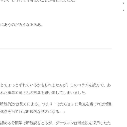
ますが、どうしようもないことかもしれません。
きにあうのだろうなあああ。
ととちょっとずれているかもしれませんが、このコラムを読んで、あ
された養老孟司さんの言葉を思い出してしまいました。
続(断続的)かは見方による。つまり「はたらき」に焦点を当てれば漸進
に焦点を当てれば断続的な見方になる。」
を認める分類学は断続説をとるが、ダーウィンは漸進説を採用したた