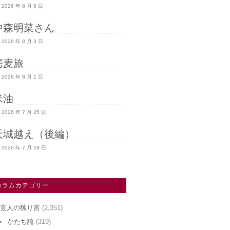
2026 年 8 月 8 日
中森明菜さん
2026 年 8 月 3 日
蕎麦旅
2026 年 8 月 1 日
米油
2026 年 7 月 25 日
天城越え（後編）
2026 年 7 月 18 日
コラムカテゴリー
玄人の独り言
(2,351)
かたち論
(319)