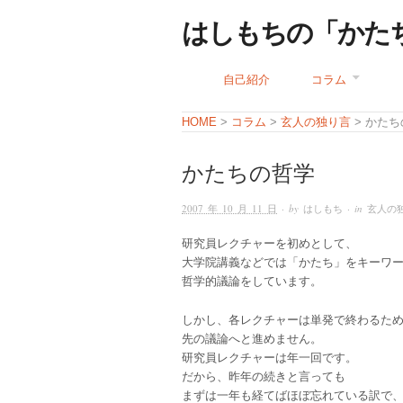
はしもちの「かた
自己紹介
コラム
コラム
玄人の独り言
HOME
>
>
> かた
かたちの哲学
2007 年 10 月 11 日
· by
はしもち
· in
玄人の
研究員レクチャーを初めとして、
大学院講義などでは「かたち」をキーワ
哲学的議論をしています。
しかし、各レクチャーは単発で終わるた
先の議論へと進めません。
研究員レクチャーは年一回です。
だから、昨年の続きと言っても
まずは一年も経てばほぼ忘れている訳で