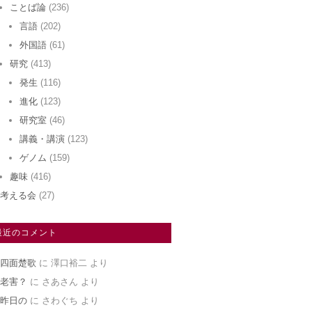
ことば論
(236)
言語
(202)
外国語
(61)
研究
(413)
発生
(116)
進化
(123)
研究室
(46)
講義・講演
(123)
ゲノム
(159)
趣味
(416)
考える会
(27)
最近のコメント
四面楚歌
に
澤口裕二
より
老害？
に
さあさん
より
昨日の
に
さわぐち
より