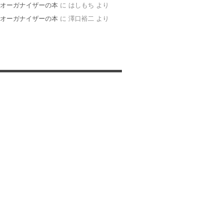
オーガナイザーの本
に
はしもち
より
オーガナイザーの本
に
澤口裕二
より