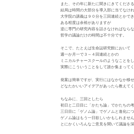
また、その年に新たに聞きにきてくださ
結局は時間の大部分を導入部に当てなけ
大学院の講義は９０分を三回連続とかで
ある程度は余裕がありますが
逆に専門の研究内容を話さなければなら
哲学の議論だけの時間は不十分です。
そこで、たとえば生命誌研究館において
週一か月一で３～４回連続とかの
ミニカルチャースクールのようなことを
実際にこういうことをして誰か集まって
発案は簡単ですが、実行にはなかなか移
どなたかいいアイデアがあったら教えて
ちなみに、三回としたら
初日と二日目に「かたち論」でかたちの
三日目に「ゲノム論」でゲノムと進化に
ゲノム論はもう一日欲しいかもしれませ
とにかくいろんなご意見を聞いて議論を