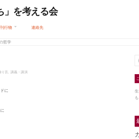
ち」を考える会
刊行物
連絡先
ちの哲学
独り言
,
講義・講演
ードに
生
も
めに
、