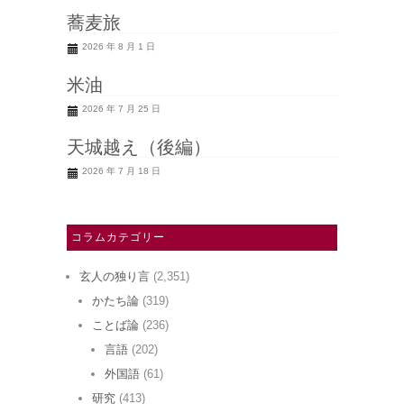
蕎麦旅
2026 年 8 月 1 日
米油
2026 年 7 月 25 日
天城越え（後編）
2026 年 7 月 18 日
コラムカテゴリー
玄人の独り言
(2,351)
かたち論
(319)
ことば論
(236)
言語
(202)
外国語
(61)
研究
(413)