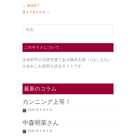
←
淘汰圧？
見えてきたかも
→
このサイトについて
生命科学の元研究者である橋本主税（=はしもち）
があれこれ妄想を語るサイトです。
最新のコラム
カンニング上等！
2026 年 8 月 8 日
中森明菜さん
2026 年 8 月 3 日