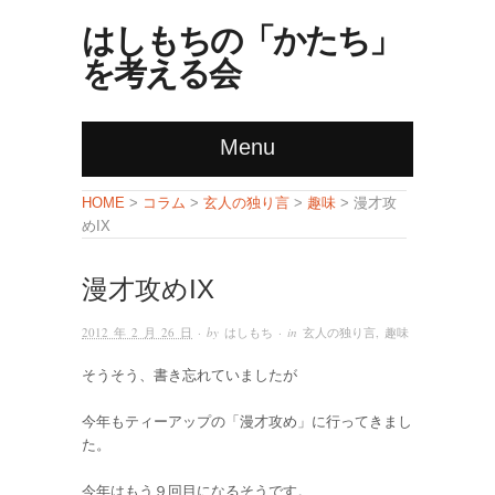
はしもちの「かたち」
を考える会
Menu
コラム
玄人の独り言
趣味
HOME
>
>
>
> 漫才攻
めIX
漫才攻めIX
2012 年 2 月 26 日
· by
はしもち
· in
玄人の独り言
,
趣味
そうそう、書き忘れていましたが
今年もティーアップの「漫才攻め」に行ってきまし
た。
今年はもう９回目になるそうです。