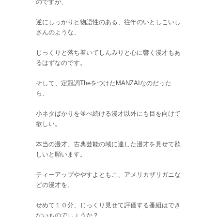
のですが、
逆にしっかりと物語性のある、往年のいとしこいし
さんのような、
じっくりと落ち着いてしんみりと心に響く漫才もあ
るはずなのです。
そして、定冠詞TheをつけたMANZAIなのだった
ら、
小ネタばかりを並べ続ける漫才以外にも目を向けて
欲しい。
本当の漫才、古典芸能の域に達した漫才を見せて欲
しいと願います。
ティーアップややすよともこ、アメリカザリガニな
どの漫才を、
せめて１０分、じっくり見せて評価する番組はでき
ないものでしょうか？