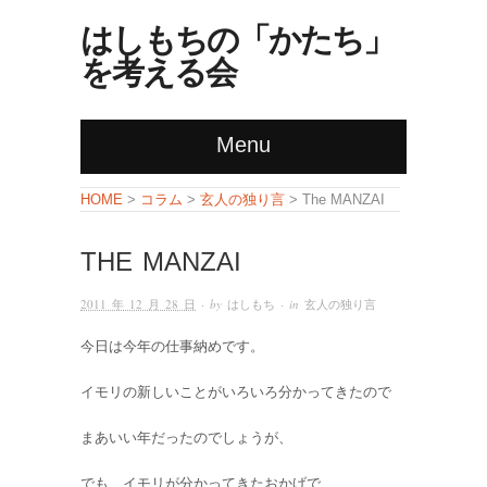
はしもちの「かたち」
を考える会
Menu
コラム
玄人の独り言
HOME
>
>
> The MANZAI
THE MANZAI
2011 年 12 月 28 日
· by
はしもち
· in
玄人の独り言
今日は今年の仕事納めです。
イモリの新しいことがいろいろ分かってきたので
まあいい年だったのでしょうが、
でも、イモリが分かってきたおかげで