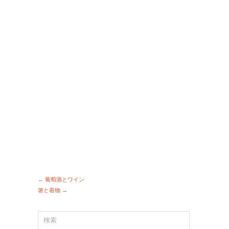
←
葡萄酒とワイン
箸と着物
→