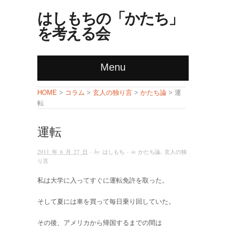
はしもちの「かたち」
を考える会
Menu
コラム
玄人の独り言
かたち論
HOME
>
>
>
> 運
転
運転
2011 年 6 月 27 日
· by
はしもち
· in
かたち論
,
玄人の独
り言
私は大学に入ってすぐに運転免許を取った。
そして夏には車を買って毎日乗り回していた。
その後、アメリカから帰国するまでの間は