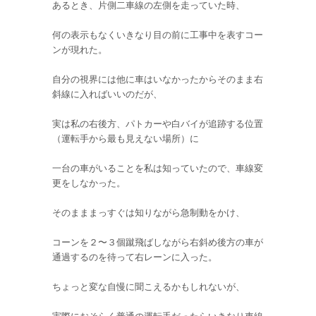
あるとき、片側二車線の左側を走っていた時、
何の表示もなくいきなり目の前に工事中を表すコー
ンが現れた。
自分の視界には他に車はいなかったからそのまま右
斜線に入ればいいのだが、
実は私の右後方、パトカーや白バイが追跡する位置
（運転手から最も見えない場所）に
一台の車がいることを私は知っていたので、車線変
更をしなかった。
そのまままっすぐは知りながら急制動をかけ、
コーンを２〜３個蹴飛ばしながら右斜め後方の車が
通過するのを待って右レーンに入った。
ちょっと変な自慢に聞こえるかもしれないが、