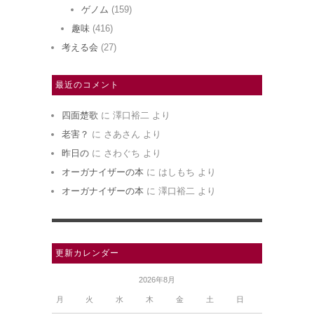
ゲノム
(159)
趣味
(416)
考える会
(27)
最近のコメント
四面楚歌
に
澤口裕二
より
老害？
に
さあさん
より
昨日の
に
さわぐち
より
オーガナイザーの本
に
はしもち
より
オーガナイザーの本
に
澤口裕二
より
更新カレンダー
2026年8月
月
火
水
木
金
土
日