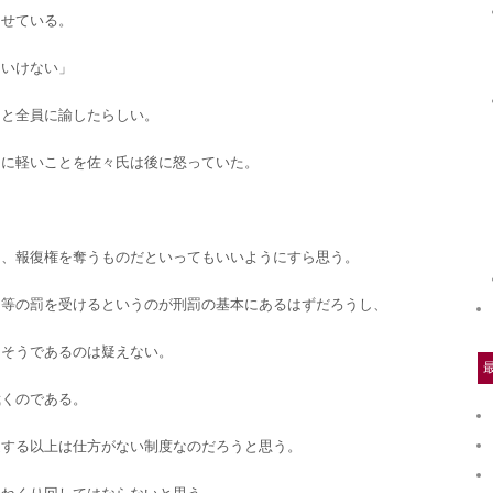
らせている。
はいけない」
」と全員に諭したらしい。
りに軽いことを佐々氏は後に怒っていた。
は、報復権を奪うものだといってもいいようにすら思う。
同等の罰を受けるというのが刑罰の基本にあるはずだろうし、
はそうであるのは疑えない。
裁くのである。
定する以上は仕方がない制度なのだろうと思う。