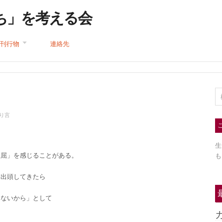
ち」を考える会
刊行物
連絡先
り言
生
理屈」を感じることがある。
も
ら出頭してきたら
きないから」として