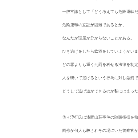
一般常識として「どう考えても危険運転
危険運転の立証が困難であるとか、
なんだか理屈が分からないことがある。
ひき逃げをしたら飲酒をしていようがい
どの罪よりも重く刑罰を科せる法律を制
人を轢いて逃げるという行為に対し厳罰
どうして逃げ道ができるのか私にはまっ
佐々淳行氏は浅間山荘事件の陣頭指揮を
同僚が何人も殺されその場にいた警察官