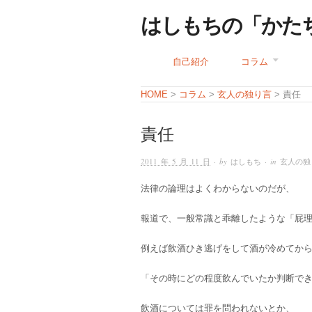
はしもちの「かた
自己紹介
コラム
コラム
玄人の独り言
HOME
>
>
> 責任
責任
2011 年 5 月 11 日
· by
はしもち
· in
玄人の独
法律の論理はよくわからないのだが、
報道で、一般常識と乖離したような「屁
例えば飲酒ひき逃げをして酒が冷めてか
「その時にどの程度飲んでいたか判断で
飲酒については罪を問われないとか、