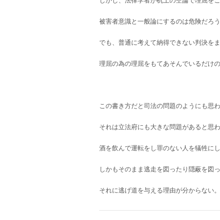
しかし、法律学者が机上の空論で理屈を
被害者意識と一般論にするのは危険だろ
でも、普通に考えて納得できない判決を
理屈の為の理屈をもてあそんでいるだけ
この書き方だと司法の問題のようにも思
それは立法府にも大きな問題があると思
酒を飲んで運転をし罪のない人を犠牲に
しかもそのまま逃走を図ったり隠蔽を図
それに逃げ道を与える理由が分からない