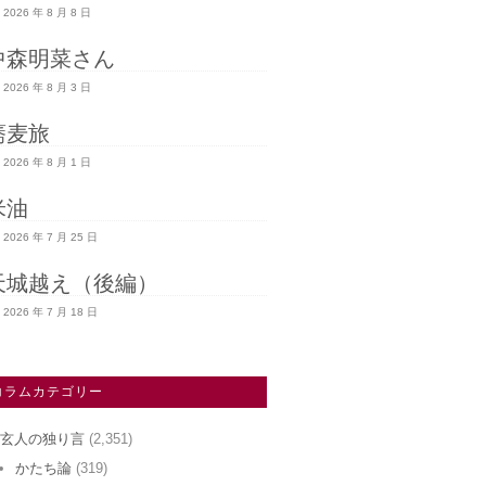
2026 年 8 月 8 日
中森明菜さん
2026 年 8 月 3 日
蕎麦旅
2026 年 8 月 1 日
米油
2026 年 7 月 25 日
天城越え（後編）
2026 年 7 月 18 日
コラムカテゴリー
玄人の独り言
(2,351)
かたち論
(319)