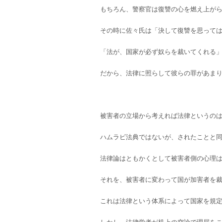
もちろん、警察官は復讐の心を燃え上が
その時に佐々氏は「決して復讐を思って
「法が、国家が必ず奴らを裁いてくれる
だから、法律に照らして彼らの罪があま
被害者の立場から考えれば法律というの
ハムラビ法典ではないが、されたことと
法律論はともかくとして被害者側の心理
それを、被害者に変わって国が加害者を
これは法律という体系によって国家を規