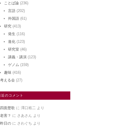
ことば論
(236)
言語
(202)
外国語
(61)
研究
(413)
発生
(116)
進化
(123)
研究室
(46)
講義・講演
(123)
ゲノム
(159)
趣味
(416)
考える会
(27)
最近のコメント
四面楚歌
に
澤口裕二
より
老害？
に
さあさん
より
昨日の
に
さわぐち
より