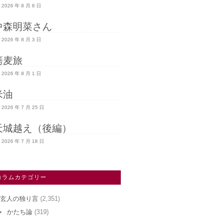
2026 年 8 月 8 日
中森明菜さん
2026 年 8 月 3 日
蕎麦旅
2026 年 8 月 1 日
米油
2026 年 7 月 25 日
天城越え（後編）
2026 年 7 月 18 日
コラムカテゴリー
玄人の独り言
(2,351)
かたち論
(319)