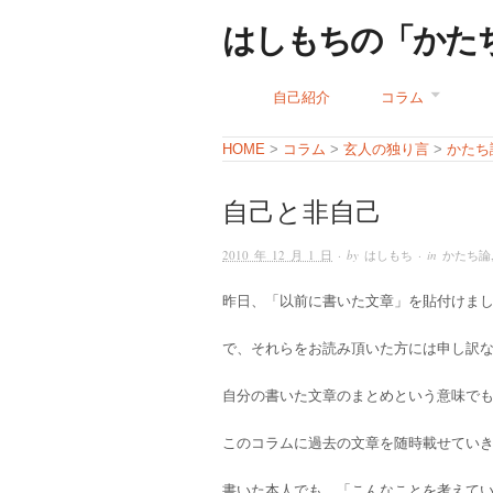
はしもちの「かた
自己紹介
コラム
コラム
玄人の独り言
かたち
HOME
>
>
>
自己と非自己
2010 年 12 月 1 日
· by
はしもち
· in
かたち論
昨日、「以前に書いた文章」を貼付けま
で、それらをお読み頂いた方には申し訳
自分の書いた文章のまとめという意味で
このコラムに過去の文章を随時載せてい
書いた本人でも、「こんなことを考えて