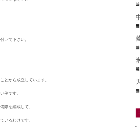
。
気付いて下さい。
ることから成立しています。
すい例です。
警備隊を編成して、
しているわけです。