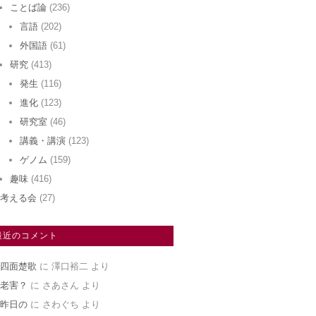
ことば論
(236)
言語
(202)
外国語
(61)
研究
(413)
発生
(116)
進化
(123)
研究室
(46)
講義・講演
(123)
ゲノム
(159)
趣味
(416)
考える会
(27)
最近のコメント
四面楚歌
に
澤口裕二
より
老害？
に
さあさん
より
昨日の
に
さわぐち
より