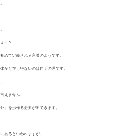
す。
う。
しょう？
て初めて定義される言葉のようです。
自体が存在し得ないのは自明の理です。
は、
は言えません。
以外」を形作る必要が出てきます。
向にあるといわれますが、