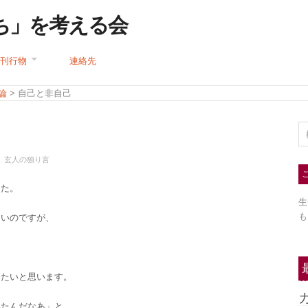
ち」を考える会
刊行物
連絡先
論
> 自己と非自己
,
玄人の独り言
した。
生
も
ないのですが、
も
きたいと思います。
いたんだなあ」と