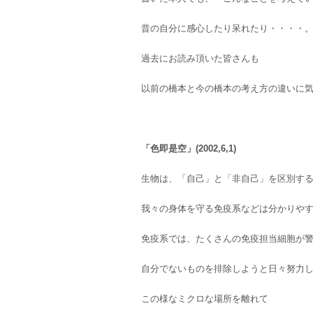
昔の自分に感心したり呆れたり・・・・
過去にお読み頂いた皆さんも
以前の橋本と今の橋本の考え方の違いに
「色即是空」(2002,6,1)
生物は、「自己」と「非自己」を区別す
我々の身体を守る免疫系などは分かりや
免疫系では、たくさんの免疫担当細胞が
自分でないものを排除しようと日々努力
この様なミクロな場所を離れて