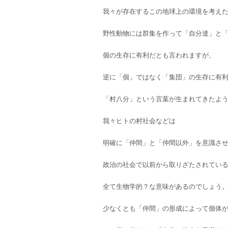
我々が存在するこの地球上の環境を考え
野性動物には群集を作って「自分達」と
個の生存に有利だとも言われますが、
逆に「個」ではなく「集団」の生存に有
「村八分」という言葉が生まれてきたよ
我々ヒトの村社会などは
明確に「仲間」と「仲間以外」を意識さ
政治の社会で以前から取りざたされてい
全て生物学的？な意味があるのでしょう
少なくとも「仲間」の形成によって個体