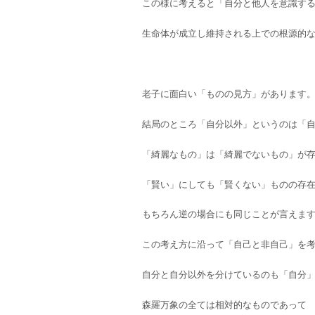
この様に考えると「自分と他人を意識す
生命体が成立し維持される上での根源的
老子に面白い「ものの見方」があります
結局のところ「自分以外」というのは「
「綺麗なもの」は「綺麗でないもの」が
「賢い」にしても「賢くない」ものの存
もちろん逆の場合にも同じことが言えま
この考え方に沿って「自己と非自己」を
自分と自分以外を分けているのも「自分
森羅万象の全ては相対的なものであって