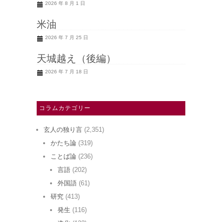
2026 年 8 月 1 日
米油
2026 年 7 月 25 日
天城越え（後編）
2026 年 7 月 18 日
コラムカテゴリー
玄人の独り言
(2,351)
かたち論
(319)
ことば論
(236)
言語
(202)
外国語
(61)
研究
(413)
発生
(116)