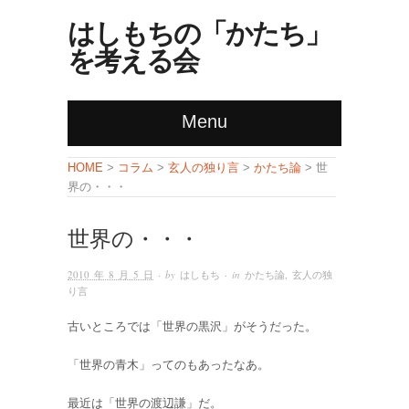
はしもちの「かたち」
を考える会
Menu
コラム
玄人の独り言
かたち論
HOME
>
>
>
> 世
界の・・・
世界の・・・
2010 年 8 月 5 日
· by
はしもち
· in
かたち論
,
玄人の独
り言
古いところでは「世界の黒沢」がそうだった。
「世界の青木」ってのもあったなあ。
最近は「世界の渡辺謙」だ。