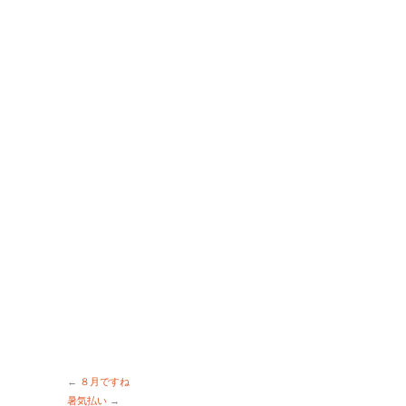
←
８月ですね
暑気払い
→