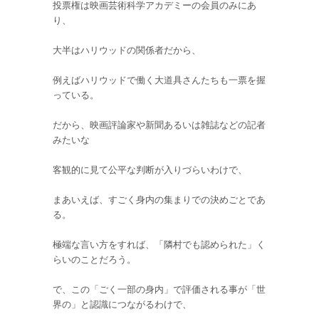
投票権は映画芸術科学アカデミーの会員のみにあ
り、
大半はハリウッドの関係者だから、
例えばハリウッドで働く大道具さんたちも一票を握
っている。
だから、映画評論家や新聞あるいは雑誌などの記者
みたいな
客観的に見て公平な判断が入りづらいわけで、
まあいえば、すごく身内の集まりでの決めごとであ
る。
極端な言い方をすれば、「隣村でも認められた」く
らいのことだろう。
で、この「ごく一部の身内」で評価される事が「世
界の」と認識につながるわけで、