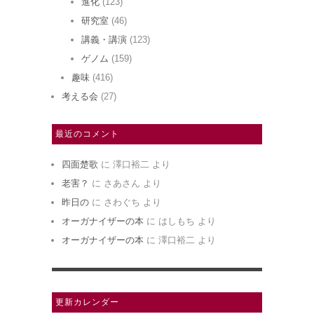
進化
(123)
研究室
(46)
講義・講演
(123)
ゲノム
(159)
趣味
(416)
考える会
(27)
最近のコメント
四面楚歌
に
澤口裕二
より
老害？
に
さあさん
より
昨日の
に
さわぐち
より
オーガナイザーの本
に
はしもち
より
オーガナイザーの本
に
澤口裕二
より
更新カレンダー