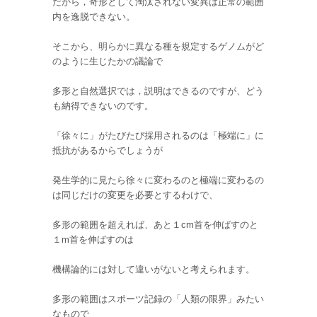
だから，奇形として淘汰されない変異は正常の範囲
内を逸脱できない。
そこから、明らかに異なる種を規定するゲノムがど
のように生じたかの議論で
多形と自然選択では，説明はできるのですが、どう
も納得できないのです。
「徐々に」がたびたび採用されるのは「極端に」に
抵抗があるからでしょうが
発生学的に見たら徐々に変わるのと極端に変わるの
は同じだけの変更を必要とするわけで、
多形の範囲を超えれば、あと１
cm
首を伸ばすのと
１
m
首を伸ばすのは
機構論的には対して違いがないと考えられます。
多形の範囲はスポーツ記録の「人類の限界」みたい
なもので