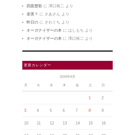
四面楚歌
に
澤口裕二
より
老害？
に
さあさん
より
昨日の
に
さわぐち
より
オーガナイザーの本
に
はしもち
より
オーガナイザーの本
に
澤口裕二
より
更新カレンダー
2026年8月
月
火
水
木
金
土
日
1
2
3
4
5
6
7
8
9
10
11
12
13
14
15
16