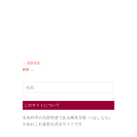
←
宮田先生
解散
→
このサイトについて
生命科学の元研究者である橋本主税（=はしもち）
があれこれ妄想を語るサイトです。