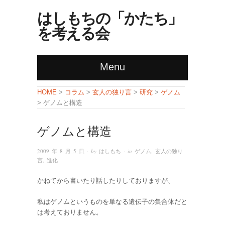
はしもちの「かたち」
を考える会
Menu
コラム
玄人の独り言
研究
ゲノム
HOME
>
>
>
>
> ゲノムと構造
ゲノムと構造
2009 年 8 月 5 日
· by
はしもち
· in
ゲノム
,
玄人の独り
言
,
進化
かねてから書いたり話したりしておりますが、
私はゲノムというものを単なる遺伝子の集合体だと
は考えておりません。