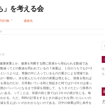
ち」を考える会
刊行物
連絡先
？
り言
か健康体重とか、健康を判断する際に医者から尋ねられる数値であ
数値ってどの数値を問われているの？体重は、１日のうちでも2〜3
生
」というよりは、胃腸の中に入っているものの重さによる増減であ
も
重が一番軽い。水を飲んだらその分の体重は増えるし、朝食を取れば
を測るのだが、日常動いている時と朝起きた時では1〜2キロは違っ
膀胱がパンパンになるまで排尿を我慢して、もうダメだという限界の
らいある。ってことは、排尿の前と後では1.2キロの差が生じる。毎
わかる。ただ、BMIの計算をするときの値はどれを用いたらいいの
数値を言えばいいのかわからないのである。日中の体重は同じ条件を