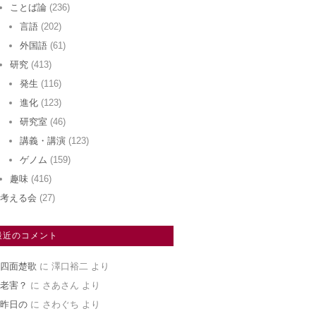
ことば論
(236)
言語
(202)
外国語
(61)
研究
(413)
発生
(116)
進化
(123)
研究室
(46)
講義・講演
(123)
ゲノム
(159)
趣味
(416)
考える会
(27)
最近のコメント
四面楚歌
に
澤口裕二
より
老害？
に
さあさん
より
昨日の
に
さわぐち
より