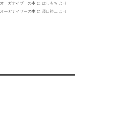
オーガナイザーの本
に
はしもち
より
オーガナイザーの本
に
澤口裕二
より