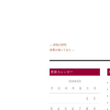
←
緋色の研究
体重が減ってきた
→
更新カレンダー
2026年8月
月
火
水
木
金
土
日
1
2
3
4
5
6
7
8
9