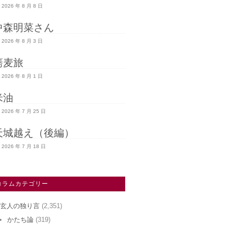
2026 年 8 月 8 日
中森明菜さん
2026 年 8 月 3 日
蕎麦旅
2026 年 8 月 1 日
米油
2026 年 7 月 25 日
天城越え（後編）
2026 年 7 月 18 日
コラムカテゴリー
玄人の独り言
(2,351)
かたち論
(319)