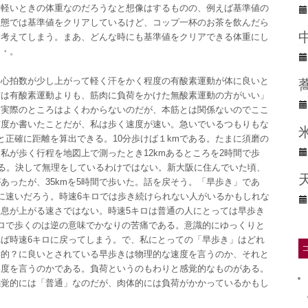
番軽いときの体重なのだろうなと想像はするものの、例えば基準値の
状態では基準値をクリアしているけど、コップ一杯のお茶を飲んだら
と考えてしまう。まあ、どんな時にも基準値をクリアできる体重にし
・・。
。心拍数が少し上がって軽く汗をかく程度の有酸素運動が体に良いと
実は有酸素運動よりも、筋肉に負荷をかけた無酸素運動の方がいい」
、実際のところはよくわからないのだが、本筋とは関係ないのでここ
何度か書いたことだが、私は歩く速度が速い。急いでいるつもりもな
と正確に距離を算出できる。10分歩けば１kmである。たまに須磨の
私が歩く行程を地図上で測ったとき12kmあるところを2時間で歩
ける。決して無理をしているわけではない。新大阪に住んでいた頃、
あったが、35kmを5時間で歩いた。話を戻そう。「早歩き」であ
に速いだろう。時速6キロでは歩き続けられない人がいるかもしれな
息が上がる速さではない。時速5キロは普通の人にとっては早歩き
ロで歩くのは逆の意味でかなりの苦痛である。意識的にゆっくりと
ば時速6キロに戻ってしまう。で、私にとっての「早歩き」はどれ
学的？に良いとされている早歩きは物理的な速度を言うのか、それと
速度を言うのかである。負荷というのもわりと感覚的なものがある。
感覚的には「普通」なのだが、肉体的には負荷がかかっているかもし