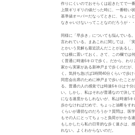
作りにくいのでおそらくは起きたてで一
上限ギリギリの値だった時に、一番軽い
基準値オーバーだなってときに、ちょっ
なきゃいけないってことなのだろうが・
同様に「早歩き」についても悩んでいる
言われている。まあこれに関しては、「
とかいう見解も最近読んだことがあるし
では横に置いておく。さて、この欄では
く普通に時速6キロで歩く。だから、わり
家から実家がある新神戸まで歩くのだが、
く。気持ち急げば1時間40分くらいで歩
同窓会出席のために神戸まで歩いたことが
る。普通の人の感覚では時速6キロは十分
い。しかし、私はそれが普通なので決して
になる速度かもしれないが、私は時速5キ
歩かなければだめで、ちょっと油断をすれ
くらいが適切なのだろうか？質問は、医
もその人にとってちょっと負荷がかかる
もしかしたら私の日常的な歩く速さは、
れない。よくわからないのだ。