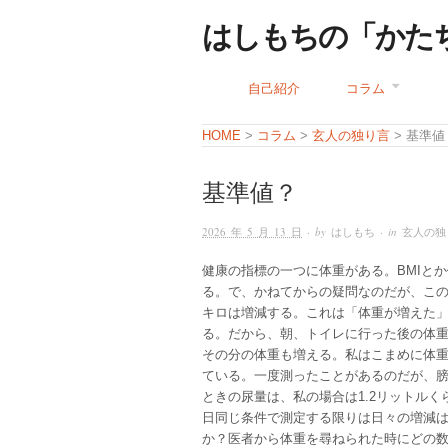
はしもちの「かた
自己紹介
コラム
コラム
玄人の独り言
HOME
>
>
> 基準値
基準値？
2026 年 5 月 13 日
· by
はしもち
· in
玄人の独
健康の指標の一つに体重がある。BMIと
る。で、かねてからの疑問なのだが、この
キロは増減する。これは「体重が増えた
る。だから、朝、トイレに行った後の体
その分の体重も増える。私はこまめに体重
ている。一度測ったことがあるのだが、
ときの尿量は、私の場合は1.2リットルく
日同じ条件で測定する限りは日々の増減は
か？医者から体重を尋ねられた時にどの