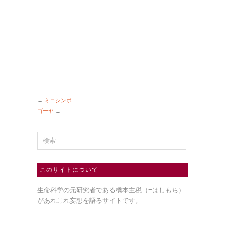
←
ミニシンポ
ゴーヤ
→
このサイトについて
生命科学の元研究者である橋本主税（=はしもち）
があれこれ妄想を語るサイトです。