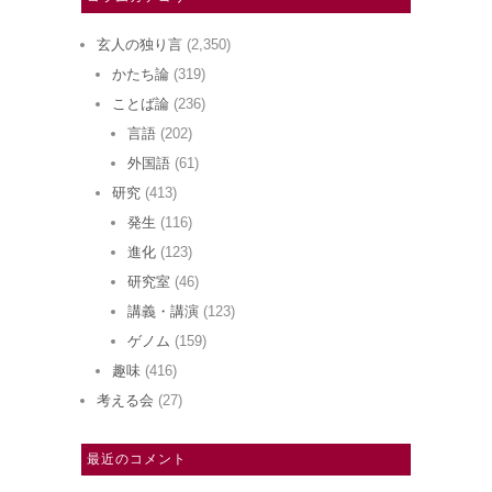
玄人の独り言
(2,350)
かたち論
(319)
ことば論
(236)
言語
(202)
外国語
(61)
研究
(413)
発生
(116)
進化
(123)
研究室
(46)
講義・講演
(123)
ゲノム
(159)
趣味
(416)
考える会
(27)
最近のコメント