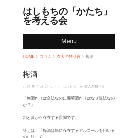
はしもちの「かたち」
を考える会
Menu
コラム
玄人の独り言
HOME
>
>
> 梅酒
梅酒
2013 年 6 月 25 日
· by
はしもち
· in
玄人の独り言
「梅酒作りは合法なのに葡萄酒作りはなぜ違法なの
か？」
割と昔から存在する質問です。
答えは、「梅酒は既に存在するアルコールを用いる
のに対して、