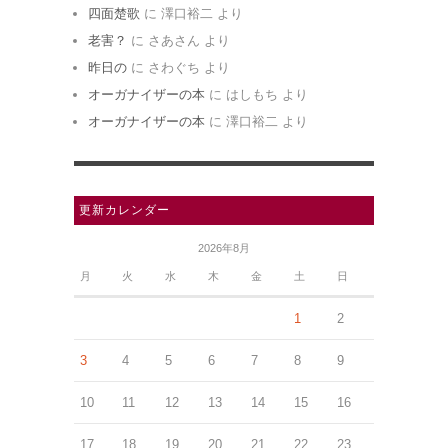
四面楚歌
に
澤口裕二
より
老害？
に
さあさん
より
昨日の
に
さわぐち
より
オーガナイザーの本
に
はしもち
より
オーガナイザーの本
に
澤口裕二
より
更新カレンダー
2026年8月
月
火
水
木
金
土
日
1
2
3
4
5
6
7
8
9
10
11
12
13
14
15
16
17
18
19
20
21
22
23