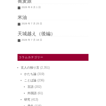
蕎麦旅
2026 年 8 月 1 日
米油
2026 年 7 月 25 日
天城越え（後編）
2026 年 7 月 18 日
コラムカテゴリー
玄人の独り言
(2,351)
かたち論
(319)
ことば論
(236)
言語
(202)
外国語
(61)
研究
(413)
発生
(116)