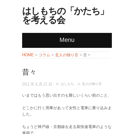
はしもちの「かたち」
を考える会
Menu
コラム
玄人の独り言
HOME
>
>
> 昔々
昔々
2012 年 8 月 27 日
· by
はしもち
· in
玄人の独り言
いまではもう思い出すのも難しいくらい前のこと、
どこかに行く用事があって女性と電車に乗り込みま
した。
ちょうど神戸線・京都線を走る新快速電車のような
車両で、