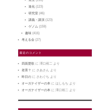
進化
(123)
研究室
(46)
講義・講演
(123)
ゲノム
(159)
趣味
(416)
考える会
(27)
最近のコメント
四面楚歌
に
澤口裕二
より
老害？
に
さあさん
より
昨日の
に
さわぐち
より
オーガナイザーの本
に
はしもち
より
オーガナイザーの本
に
澤口裕二
より