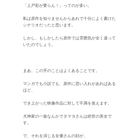
「上戸彩が要らん！」ってのが多い。
私は原作を知りませんからあれで十分によく書けた
シナリオだったと思います。
しかし、もしかしたら原作では雰囲気が全く違って
いたのでしょう。
まあ、この手のことはよくあることです。
マンガでも小説でも、原作に思い入れがあればある
ほど、
でき上がった映像作品に対して不満を覚えます。
犬神家の一族なんかでタマヨさんは絶世の美女で
す。
で、それを演じる女優さんの顔が、