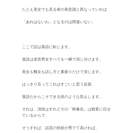
たとえ美女でも見る者の美意識と異なっていれば
「あれはないわ」となるのは間違いない。
ここで話は落語に転じます。
落語は老若男女すべてを一瞬で演じ分けます。
美女も醜女も話し方と素振りだけで演じます。
はっきり言ってこれはすごいと思う反面、
落語だからこそできる技のような気もします。
それは、演技はすれどその「映像化」は観客に任せ
ているからで、
そうすれば、話芸の技術が秀でて高ければ、