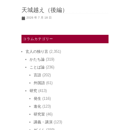
天城越え（後編）
2026 年 7 月 18 日
コラムカテゴリー
玄人の独り言
(2,351)
かたち論
(319)
ことば論
(236)
言語
(202)
外国語
(61)
研究
(413)
発生
(116)
進化
(123)
研究室
(46)
講義・講演
(123)
ゲノム
(159)