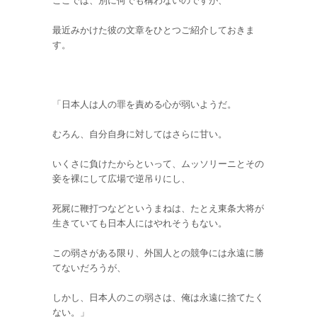
ここでは、別に何でも構わないのですが、
最近みかけた彼の文章をひとつご紹介しておきま
す。
「日本人は人の罪を責める心が弱いようだ。
むろん、自分自身に対してはさらに甘い。
いくさに負けたからといって、ムッソリーニとその
妾を裸にして広場で逆吊りにし、
死屍に鞭打つなどというまねは、たとえ東条大将が
生きていても日本人にはやれそうもない。
この弱さがある限り、外国人との競争には永遠に勝
てないだろうが、
しかし、日本人のこの弱さは、俺は永遠に捨てたく
ない。」