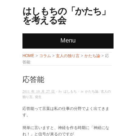
はしもちの「かたち」
を考える会
Menu
コラム
玄人の独り言
かたち論
HOME
>
>
>
> 応
答能
応答能
2011 年 10 月 27 日
· by
はしもち
· in
かたち論
,
玄人の
独り言
,
発生
応答能って言葉は私の仕事の分野でよく出てきま
す。
簡単に言いますと、神経を作る時期に「神経にな
れ！」と信号が来るのですが