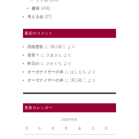
趣味
(416)
考える会
(27)
最近のコメント
四面楚歌
に
澤口裕二
より
老害？
に
さあさん
より
昨日の
に
さわぐち
より
オーガナイザーの本
に
はしもち
より
オーガナイザーの本
に
澤口裕二
より
更新カレンダー
2026年8月
月
火
水
木
金
土
日