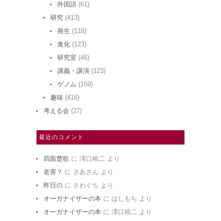
外国語
(61)
研究
(413)
発生
(116)
進化
(123)
研究室
(46)
講義・講演
(123)
ゲノム
(159)
趣味
(416)
考える会
(27)
最近のコメント
四面楚歌
に
澤口裕二
より
老害？
に
さあさん
より
昨日の
に
さわぐち
より
オーガナイザーの本
に
はしもち
より
オーガナイザーの本
に
澤口裕二
より