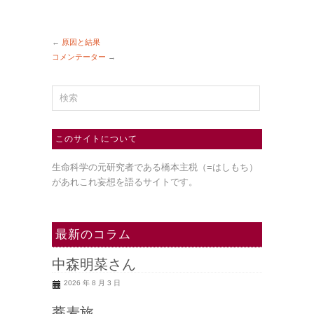
←
原因と結果
コメンテーター
→
このサイトについて
生命科学の元研究者である橋本主税（=はしもち）
があれこれ妄想を語るサイトです。
最新のコラム
中森明菜さん
2026 年 8 月 3 日
蕎麦旅