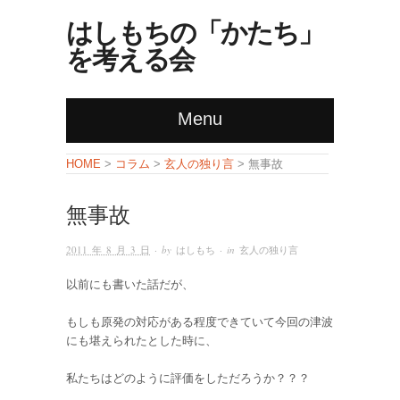
はしもちの「かたち」
を考える会
Menu
コラム
玄人の独り言
HOME
>
>
> 無事故
無事故
2011 年 8 月 3 日
· by
はしもち
· in
玄人の独り言
以前にも書いた話だが、
もしも原発の対応がある程度できていて今回の津波
にも堪えられたとした時に、
私たちはどのように評価をしただろうか？？？