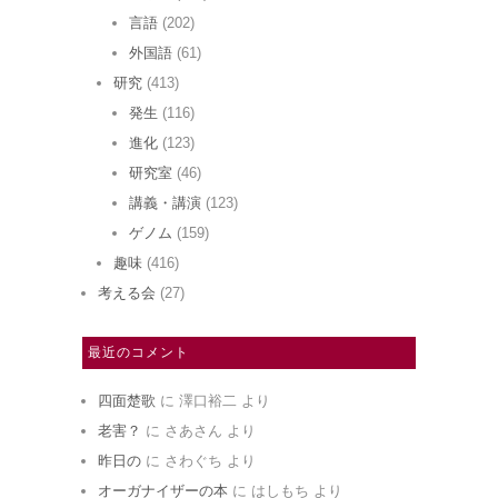
言語
(202)
外国語
(61)
研究
(413)
発生
(116)
進化
(123)
研究室
(46)
講義・講演
(123)
ゲノム
(159)
趣味
(416)
考える会
(27)
最近のコメント
四面楚歌
に
澤口裕二
より
老害？
に
さあさん
より
昨日の
に
さわぐち
より
オーガナイザーの本
に
はしもち
より