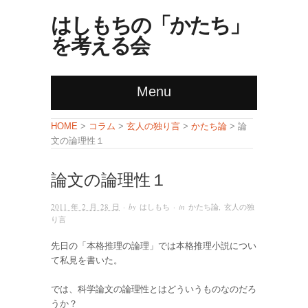
はしもちの「かたち」
を考える会
Menu
コラム
玄人の独り言
かたち論
HOME
>
>
>
> 論
文の論理性１
論文の論理性１
2011 年 2 月 28 日
· by
はしもち
· in
かたち論
,
玄人の独
り言
先日の「本格推理の論理」では本格推理小説につい
て私見を書いた。
では、科学論文の論理性とはどういうものなのだろ
うか？