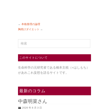
←
本格推理の論理
胸焼けダイエット
→
このサイトについて
生命科学の元研究者である橋本主税（=はしもち）
があれこれ妄想を語るサイトです。
最新のコラム
中森明菜さん
2026 年 8 月 3 日