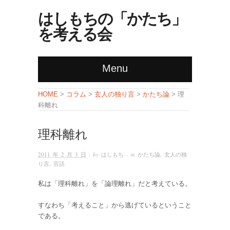
はしもちの「かたち」
を考える会
Menu
コラム
玄人の独り言
かたち論
HOME
>
>
>
> 理
科離れ
理科離れ
2011 年 2 月 3 日
· by
はしもち
· in
かたち論
,
玄人の独
り言
,
言語
私は「理科離れ」を「論理離れ」だと考えている。
すなわち「考えること」から逃げているということ
である。