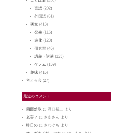
ことば論
(236)
言語
(202)
外国語
(61)
研究
(413)
発生
(116)
進化
(123)
研究室
(46)
講義・講演
(123)
ゲノム
(159)
趣味
(416)
考える会
(27)
最近のコメント
四面楚歌
に
澤口裕二
より
老害？
に
さあさん
より
昨日の
に
さわぐち
より