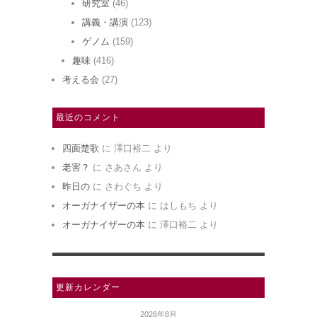
研究室
(46)
講義・講演
(123)
ゲノム
(159)
趣味
(416)
考える会
(27)
最近のコメント
四面楚歌
に
澤口裕二
より
老害？
に
さあさん
より
昨日の
に
さわぐち
より
オーガナイザーの本
に
はしもち
より
オーガナイザーの本
に
澤口裕二
より
更新カレンダー
2026年8月