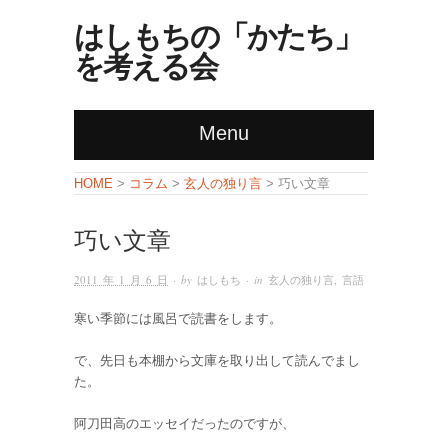
はしもちの「かたち」
を考える会
Menu
コラム
玄人の独り言
HOME
>
>
> 巧い文章
巧い文章
2011 年 1 月 6 日
· by
はしもち
· in
玄人の独り言
,
言語
寒い季節には風呂で読書をします。
で、先日も本棚から文庫を取り出して読んでまし
た。
阿刀田高のエッセイだったのですが、