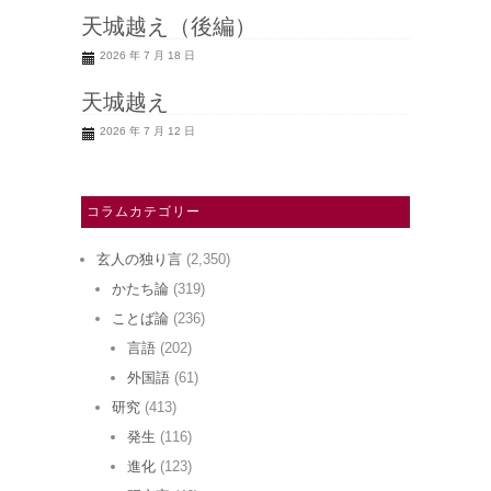
天城越え（後編）
2026 年 7 月 18 日
天城越え
2026 年 7 月 12 日
コラムカテゴリー
玄人の独り言
(2,350)
かたち論
(319)
ことば論
(236)
言語
(202)
外国語
(61)
研究
(413)
発生
(116)
進化
(123)