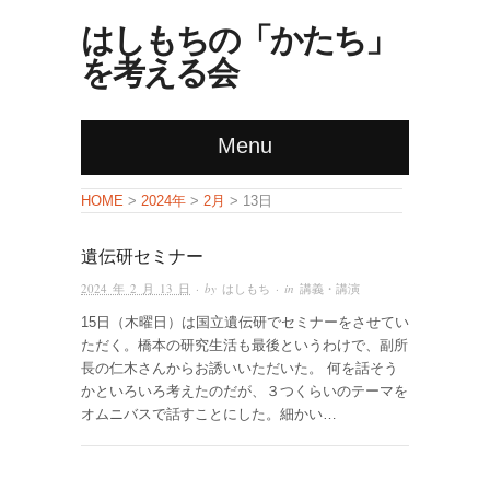
はしもちの「かたち」
を考える会
Menu
HOME
>
2024年
>
2月
> 13日
遺伝研セミナー
2024 年 2 月 13 日
· by
はしもち
· in
講義・講演
15日（木曜日）は国立遺伝研でセミナーをさせてい
ただく。橋本の研究生活も最後というわけで、副所
長の仁木さんからお誘いいただいた。 何を話そう
かといろいろ考えたのだが、３つくらいのテーマを
オムニバスで話すことにした。細かい…