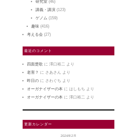
研究室
(46)
講義・講演
(123)
ゲノム
(159)
趣味
(416)
考える会
(27)
最近のコメント
四面楚歌
に
澤口裕二
より
老害？
に
さあさん
より
昨日の
に
さわぐち
より
オーガナイザーの本
に
はしもち
より
オーガナイザーの本
に
澤口裕二
より
更新カレンダー
2024年2月