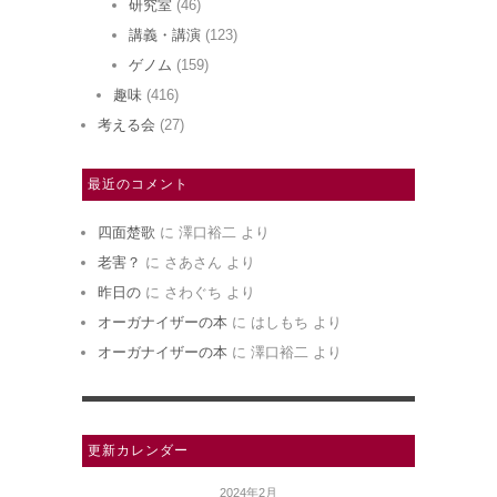
研究室
(46)
講義・講演
(123)
ゲノム
(159)
趣味
(416)
考える会
(27)
最近のコメント
四面楚歌
に
澤口裕二
より
老害？
に
さあさん
より
昨日の
に
さわぐち
より
オーガナイザーの本
に
はしもち
より
オーガナイザーの本
に
澤口裕二
より
更新カレンダー
2024年2月