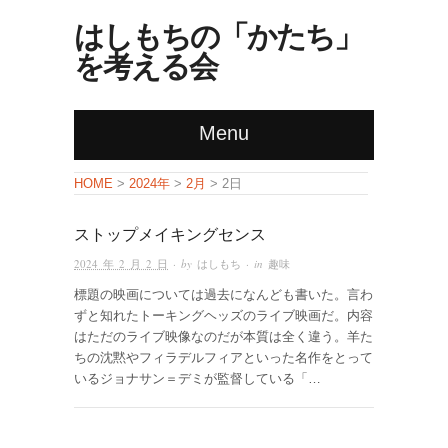
はしもちの「かたち」
を考える会
Menu
HOME
>
2024年
>
2月
> 2日
ストップメイキングセンス
2024 年 2 月 2 日
· by
はしもち
· in
趣味
標題の映画については過去になんども書いた。言わ
ずと知れたトーキングヘッズのライブ映画だ。内容
はただのライブ映像なのだが本質は全く違う。羊た
ちの沈黙やフィラデルフィアといった名作をとって
いるジョナサン＝デミが監督している「…