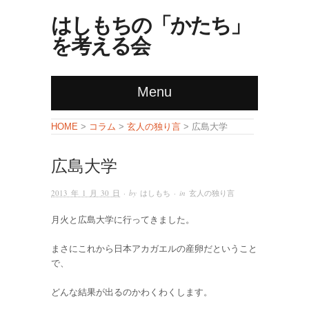
はしもちの「かたち」
を考える会
Menu
コラム
玄人の独り言
HOME
>
>
> 広島大学
広島大学
2013 年 1 月 30 日
· by
はしもち
· in
玄人の独り言
月火と広島大学に行ってきました。
まさにこれから日本アカガエルの産卵だということ
で、
どんな結果が出るのかわくわくします。