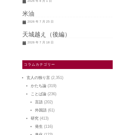
2026 年 8 月 1 日
米油
2026 年 7 月 25 日
天城越え（後編）
2026 年 7 月 18 日
コラムカテゴリー
玄人の独り言
(2,351)
かたち論
(319)
ことば論
(236)
言語
(202)
外国語
(61)
研究
(413)
発生
(116)
進化
(123)