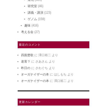
研究室
(46)
講義・講演
(123)
ゲノム
(159)
趣味
(416)
考える会
(27)
最近のコメント
四面楚歌
に
澤口裕二
より
老害？
に
さあさん
より
昨日の
に
さわぐち
より
オーガナイザーの本
に
はしもち
より
オーガナイザーの本
に
澤口裕二
より
更新カレンダー