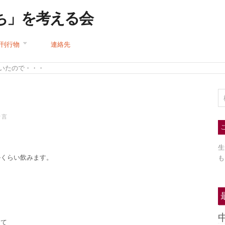
ち」を考える会
刊行物
連絡先
渇いたので・・・
り言
生
ルくらい飲みます。
も
、
して