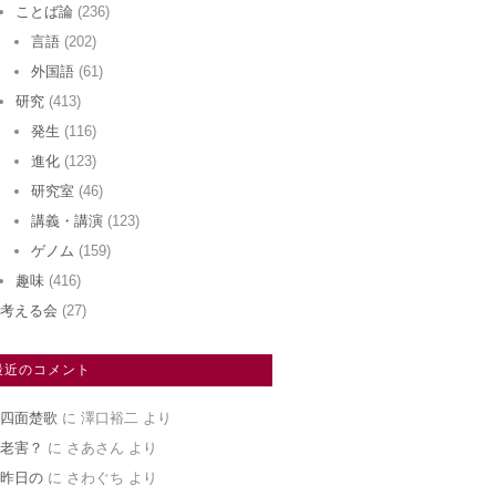
ことば論
(236)
言語
(202)
外国語
(61)
研究
(413)
発生
(116)
進化
(123)
研究室
(46)
講義・講演
(123)
ゲノム
(159)
趣味
(416)
考える会
(27)
最近のコメント
四面楚歌
に
澤口裕二
より
老害？
に
さあさん
より
昨日の
に
さわぐち
より