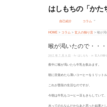
はしもちの「かた
自己紹介
コラム
コラム
玄人の独り言
HOME
>
>
> 喉が
喉が渇いたので・・・
2012 年 7 月 8 日
· by
はしもち
· in
玄人の独
夜中に喉が渇いたら牛乳を飲みます。
朝に目覚めたら薄いコーヒーを１リット
これが普段の生活なのですが、
今朝は牛乳もコーヒー豆もきらしていて
水ってのもなんだかなあと思った結果と