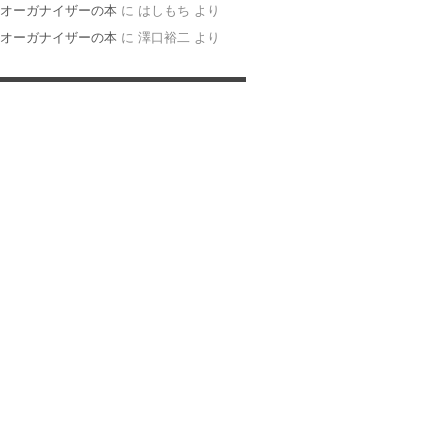
オーガナイザーの本
に
はしもち
より
オーガナイザーの本
に
澤口裕二
より