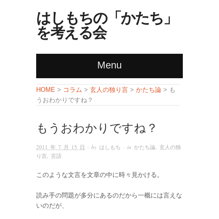
はしもちの「かたち」
を考える会
Menu
コラム
玄人の独り言
かたち論
HOME
>
>
>
> も
うおわかりですね？
もうおわかりですね？
2011 年 7 月 15 日
· by
はしもち
· in
かたち論
,
玄人の独
り言
,
言語
このような文言を文章の中に時々見かける。
読み手の問題が多分にあるのだから一概には言えな
いのだが、