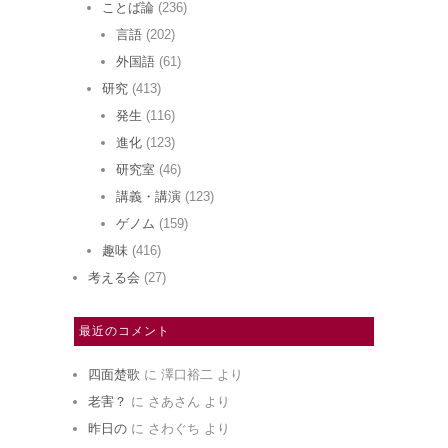
ことば論
(236)
言語
(202)
外国語
(61)
研究
(413)
発生
(116)
進化
(123)
研究室
(46)
講義・講演
(123)
ゲノム
(159)
趣味
(416)
考える会
(27)
最近のコメント
四面楚歌
に
澤口裕二
より
老害？
に
さあさん
より
昨日の
に
さわぐち
より