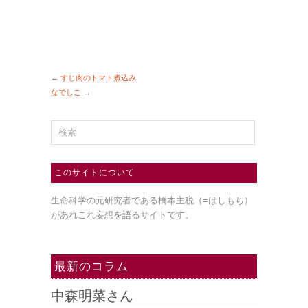
←
すじ肉のトマト煮込み
なでしこ
→
このサイトについて
生命科学の元研究者である橋本主税（=はしもち）
があれこれ妄想を語るサイトです。
最新のコラム
中森明菜さん