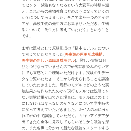
てセンター試験もなくなるという大変革の時期を迎
え、これからの生物教育はどのようになっていくの
か？について考えました。そこで出た一つのアイデ
アが、高校生物の先生方にお集まりいただき、生物
学について「先生方に考えていただく」ということ
です。
まずは題材として原腸形成の「橋本モデル」につい
て考えていただきました(
両生類の原腸形成機構
、
両生類の新しい原腸形成モデル
)。難しい実験は何
ひとつ行なっていませんので研究に馴染みのない方
にでも直感的にご理解いただけます。実験の生デー
タをご覧いただき、そこから考えられることを議論
していただきました。現行のモデルはどのような実
験結果から作られたのか？現行モデルでは説明でき
ない実験結果が出てきた場合に、モデルはどのよう
にしなければならないのか？などについて学生時代
に戻って考えていただきました。3〜4人の班に分か
れて班の中で議論していただく。面白いアイデアが
出てきたら全体に発表してもらいそこから議論を深
め、また各班に分かれて新たな議論をスタートする