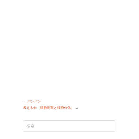
←
バンバン
考える会（細胞周期と細胞分化）
→