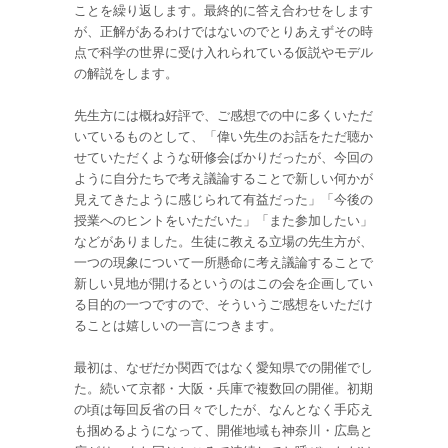
ことを繰り返します。最終的に答え合わせをします
が、正解があるわけではないのでとりあえずその時
点で科学の世界に受け入れられている仮説やモデル
の解説をします。
先生方には概ね好評で、ご感想での中に多くいただ
いているものとして、「偉い先生のお話をただ聴か
せていただくような研修会ばかりだったが、今回の
ように自分たちで考え議論することで新しい何かが
見えてきたように感じられて有益だった」「今後の
授業へのヒントをいただいた」「また参加したい」
などがありました。生徒に教える立場の先生方が、
一つの現象について一所懸命に考え議論することで
新しい見地が開けるというのはこの会を企画してい
る目的の一つですので、そういうご感想をいただけ
ることは嬉しいの一言につきます。
最初は、なぜだか関西ではなく愛知県での開催でし
た。続いて京都・大阪・兵庫で複数回の開催。初期
の頃は毎回反省の日々でしたが、なんとなく手応え
も掴めるようになって、開催地域も神奈川・広島と