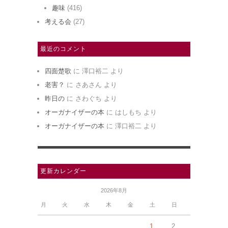
趣味
(416)
考える会
(27)
最近のコメント
四面楚歌
に
澤口裕二
より
老害？
に
さあさん
より
昨日の
に
さわぐち
より
オーガナイザーの本
に
はしもち
より
オーガナイザーの本
に
澤口裕二
より
更新カレンダー
2026年8月
月
火
水
木
金
土
日
1
2