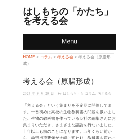
はしもちの「かたち」
を考える会
Menu
コラム
考える会
HOME
>
>
> 考える会（原腸形
成）
考える会（原腸形成）
2023 年 9 月 20 日
· by
はしもち
· in
コラム
,
考える会
「考える会」という集まりを不定期に開催してま
す。一番初めは高校の生物教科書の問題を扱いまし
た。生物の教科書を作っている５社の編集さんにお
集まりいただき、さまざまな議論を行ないました。
十年以上も前のことになります。五年くらい前か
ら、学習指導要領が大幅に変わり、教科書も変わっ