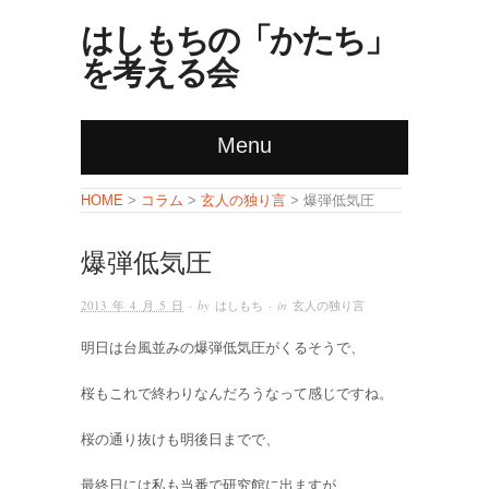
はしもちの「かたち」
を考える会
Menu
コラム
玄人の独り言
HOME
>
>
> 爆弾低気圧
爆弾低気圧
2013 年 4 月 5 日
· by
はしもち
· in
玄人の独り言
明日は台風並みの爆弾低気圧がくるそうで、
桜もこれで終わりなんだろうなって感じですね。
桜の通り抜けも明後日までで、
最終日には私も当番で研究館に出ますが