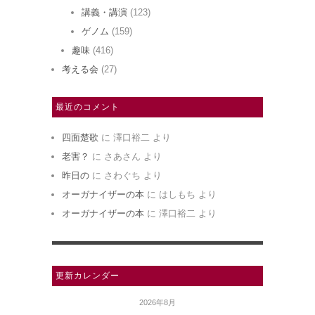
講義・講演
(123)
ゲノム
(159)
趣味
(416)
考える会
(27)
最近のコメント
四面楚歌
に
澤口裕二
より
老害？
に
さあさん
より
昨日の
に
さわぐち
より
オーガナイザーの本
に
はしもち
より
オーガナイザーの本
に
澤口裕二
より
更新カレンダー
2026年8月