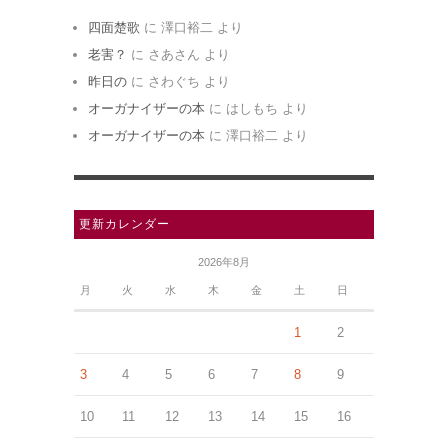
四面楚歌
に
澤口裕二
より
老害？
に
さあさん
より
昨日の
に
さわぐち
より
オーガナイザーの本
に
はしもち
より
オーガナイザーの本
に
澤口裕二
より
更新カレンダー
2026年8月
月
火
水
木
金
土
日
1
2
3
4
5
6
7
8
9
10
11
12
13
14
15
16