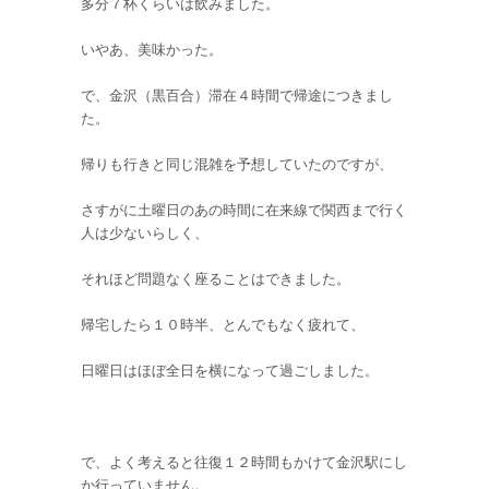
多分７杯くらいは飲みました。
いやあ、美味かった。
で、金沢（黒百合）滞在４時間で帰途につきまし
た。
帰りも行きと同じ混雑を予想していたのですが、
さすがに土曜日のあの時間に在来線で関西まで行く
人は少ないらしく、
それほど問題なく座ることはできました。
帰宅したら１０時半、とんでもなく疲れて、
日曜日はほぼ全日を横になって過ごしました。
で、よく考えると往復１２時間もかけて金沢駅にし
か行っていません。