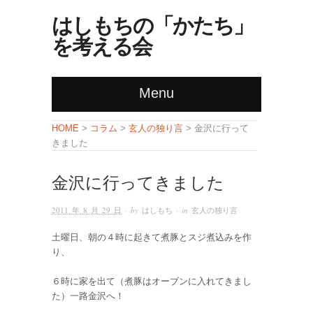
はしもちの「かたち」
を考える会
Menu
コラム
玄人の独り言
HOME
>
>
> 金沢に行って
きました
金沢に行ってきました
2011 年 8 月 29 日
· by
はしもち
· in
玄人の独り言
土曜日、朝の４時に起きて煮豚とスジ煮込みを作
り、
６時に家を出て（煮豚はオーブンに入れてきまし
た）一路金沢へ！