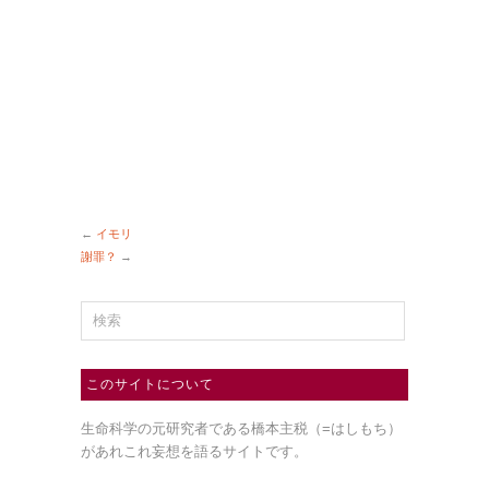
←
イモリ
謝罪？
→
このサイトについて
生命科学の元研究者である橋本主税（=はしもち）
があれこれ妄想を語るサイトです。