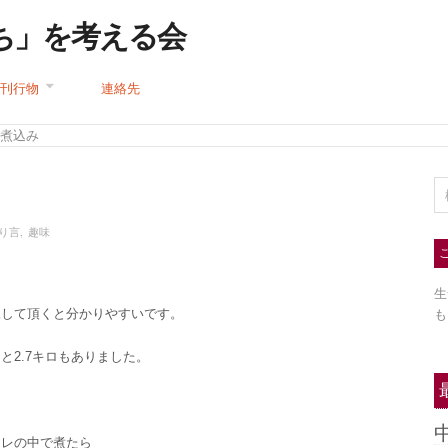
ち」を考える会
刊行物
連絡先
 煮込み
り言
,
趣味
生
像して頂くと分かりやすいです。
も
と2.7キロもありました。
タレの中で煮たら