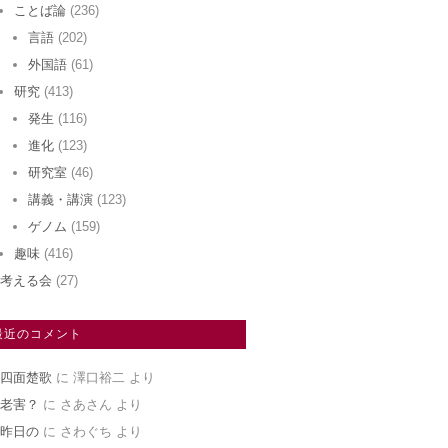
ことば論
(236)
言語
(202)
外国語
(61)
研究
(413)
発生
(116)
進化
(123)
研究室
(46)
講義・講演
(123)
ゲノム
(159)
趣味
(416)
考える会
(27)
最近のコメント
四面楚歌
に
澤口裕二
より
老害？
に
さあさん
より
昨日の
に
さわぐち
より