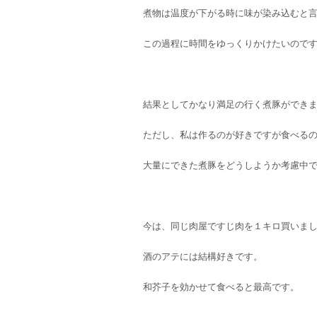
煮物は温度が下がる時に味が染み込むと
この過程に時間をゆっくりかけたいので
結果としてかなり満足の行く煮豚ができ
ただし、私は作るのが好きですが食べる
大量にできた煮豚をどうしようか考慮中
今は、同じ肉屋ですじ肉を１キロ買いま
酒のアテには結構好きです。
和芥子を効かせて食べると最高です。