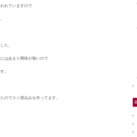
言われていますので
す。
ました。
のにはあまり興味が無いので
です。
したのでスジ煮込みを作ってます。