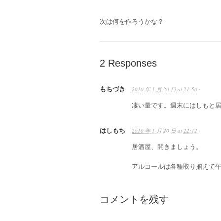
次は何を作ろうかな？
2 Responses
もちづき
2010 年 1 月 20 日
at
21:50
·
凄い量です。週末にはしもと
はしもち
2010 年 1 月 20 日
at
22:12
·
居酒屋、開きましょう。
アルコールは各種取り揃えて
コメントを残す