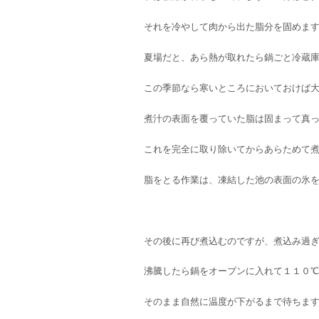
それを冷やして肉から出た脂分を固めま
夏場だと、あら熱が取れたら鍋ごと冷蔵
この季節なら寒いところにおいておけば
煮汁の表面を覆っていた脂は固まって真
これを完全に取り除いてからあらためて
脂をとる作業は、凍結した池の表面の氷
その後に再び煮込むのですが、煮込み過
沸騰したら鍋をオーブンに入れて１１０
そのまま自然に温度が下がるまで待ちま