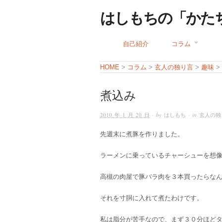
はしもちの「かた
自己紹介
コラム
コラム
玄人の独り言
趣味
HOME
>
>
>
>
煮込み
2010 年 1 月 20 日
· by
はしもち
· in
玄人の独
先週末に煮豚を作りました。
ラーメンに乗っているチャーシューを想
高槻の肉屋で豚バラ肉を３本買ったらなん
それを寸胴に入れて煮たわけです。
私は脂分が苦手なので、まず３０分ほど