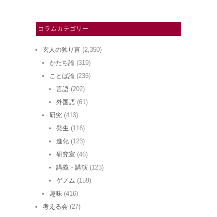
コラムカテゴリー
玄人の独り言
(2,350)
かたち論
(319)
ことば論
(236)
言語
(202)
外国語
(61)
研究
(413)
発生
(116)
進化
(123)
研究室
(46)
講義・講演
(123)
ゲノム
(159)
趣味
(416)
考える会
(27)