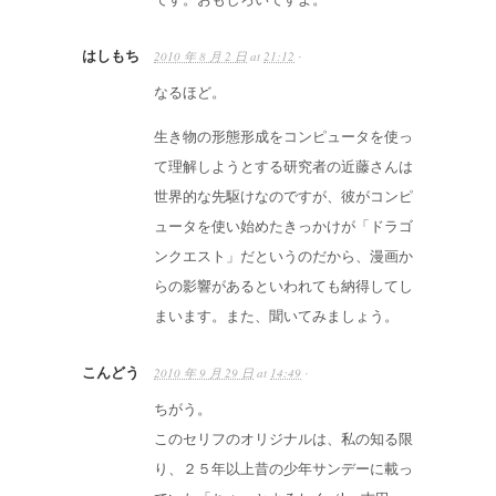
はしもち
2010 年 8 月 2 日
at
21:12
·
なるほど。
生き物の形態形成をコンピュータを使っ
て理解しようとする研究者の近藤さんは
世界的な先駆けなのですが、彼がコンピ
ュータを使い始めたきっかけが「ドラゴ
ンクエスト」だというのだから、漫画か
らの影響があるといわれても納得してし
まいます。また、聞いてみましょう。
こんどう
2010 年 9 月 29 日
at
14:49
·
ちがう。
このセリフのオリジナルは、私の知る限
り、２５年以上昔の少年サンデーに載っ