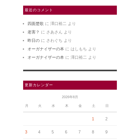
最近のコメント
四面楚歌
に
澤口裕二
より
老害？
に
さあさん
より
昨日の
に
さわぐち
より
オーガナイザーの本
に
はしもち
より
オーガナイザーの本
に
澤口裕二
より
更新カレンダー
2026年8月
月
火
水
木
金
土
日
1
2
3
4
5
6
7
8
9