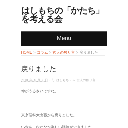
はしもちの「かたち」
を考える会
Menu
コラム
玄人の独り言
HOME
>
>
> 戻りました
戻りました
2010 年 8 月 2 日
· by
はしもち
· in
玄人の独り言
蝉がうるさいですね。
東京理科大出張から戻りました。
いやあ、なかなか楽しい議論ができました。