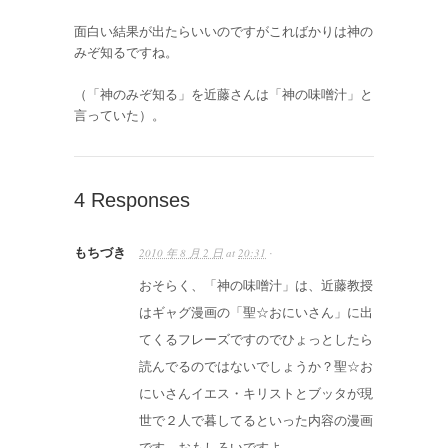
面白い結果が出たらいいのですがこればかりは神の
みぞ知るですね。
（「神のみぞ知る」を近藤さんは「神の味噌汁」と
言っていた）。
4 Responses
もちづき
2010 年 8 月 2 日
at
20:31
·
おそらく、「神の味噌汁」は、近藤教授
はギャグ漫画の「聖☆おにいさん」に出
てくるフレーズですのでひょっとしたら
読んでるのではないでしょうか？聖☆お
にいさんイエス・キリストとブッタが現
世で２人で暮してるといった内容の漫画
です。おもしろいですよ。