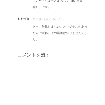
ていた「ちょっとよろしく（by 吉田
聡）」です。
もちづき
2010 年 10 月 2 日
at
12:35
·
あっ、失礼しました。オリジナルがあっ
たんですね。その漫画は知りませんでし
た。
コメントを残す