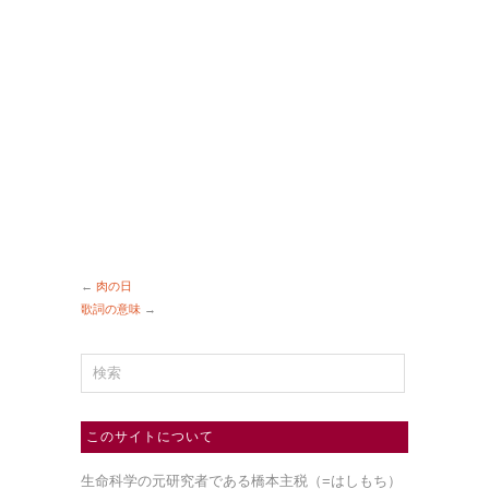
←
肉の日
歌詞の意味
→
このサイトについて
生命科学の元研究者である橋本主税（=はしもち）