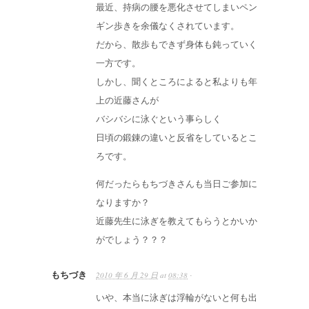
最近、持病の腰を悪化させてしまいペン
ギン歩きを余儀なくされています。
だから、散歩もできず身体も鈍っていく
一方です。
しかし、聞くところによると私よりも年
上の近藤さんが
バシバシに泳ぐという事らしく
日頃の鍛錬の違いと反省をしているとこ
ろです。
何だったらもちづきさんも当日ご参加に
なりますか？
近藤先生に泳ぎを教えてもらうとかいか
がでしょう？？？
もちづき
2010 年 6 月 29 日
at
08:38
·
いや、本当に泳ぎは浮輪がないと何も出