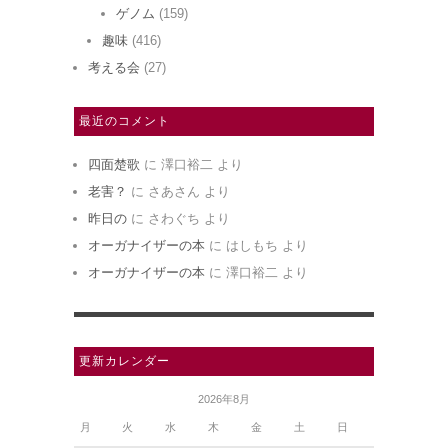
ゲノム
(159)
趣味
(416)
考える会
(27)
最近のコメント
四面楚歌
に
澤口裕二
より
老害？
に
さあさん
より
昨日の
に
さわぐち
より
オーガナイザーの本
に
はしもち
より
オーガナイザーの本
に
澤口裕二
より
更新カレンダー
2026年8月
月
火
水
木
金
土
日