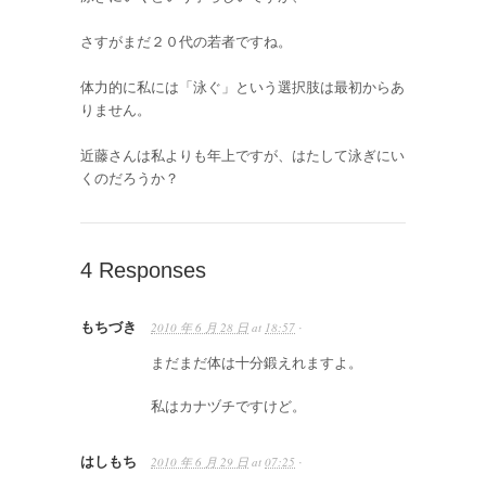
さすがまだ２０代の若者ですね。
体力的に私には「泳ぐ」という選択肢は最初からあ
りません。
近藤さんは私よりも年上ですが、はたして泳ぎにい
くのだろうか？
4 Responses
もちづき
2010 年 6 月 28 日
at
18:57
·
まだまだ体は十分鍛えれますよ。
私はカナヅチですけど。
はしもち
2010 年 6 月 29 日
at
07:25
·