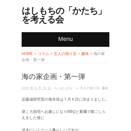
はしもちの「かたち」
を考える会
Menu
コラム
玄人の独り言
趣味
HOME
>
>
>
> 海の家
企画・第一弾
海の家企画・第一弾
2010 年 6 月 28 日
· by
はしもち
· in
玄人の独り言
,
趣味
近藤滋研究室の海水浴は７月６日に決まりました。
昼ころ拙宅へお越しになりBBQと素麺で腹ごしら
えをした後に
泳ぎにいくという事らしいですが、