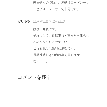
来ませんので勘弁。運動はロードレーサ
ーとピストレーサーで十分です。
はしもち
2010 年 6 月 29 日
at
08:55
·
はは、冗談です。
それにしても自転車（と言ったら叱られ
るのかな？）とはすごい。
これも私には絶対に無理です。
電動補助付きの自転車を買おうか
な・・・。
コメントを残す