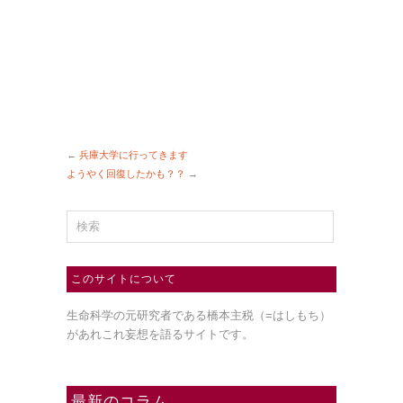
←
兵庫大学に行ってきます
ようやく回復したかも？？
→
このサイトについて
生命科学の元研究者である橋本主税（=はしもち）
があれこれ妄想を語るサイトです。
最新のコラム