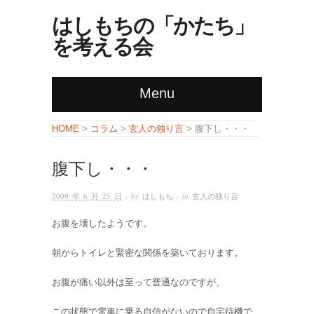
はしもちの「かたち」
を考える会
Menu
コラム
玄人の独り言
HOME
>
>
> 腹下し・・・
腹下し・・・
2009 年 6 月 25 日
· by
はしもち
· in
玄人の独り言
お腹を壊したようです。
朝からトイレと緊密な関係を築いております。
お腹が痛い以外は至って普通なのですが、
この状態で電車に乗る自信がないので自宅待機で