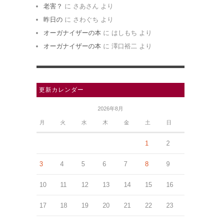
老害？
に
さあさん
より
昨日の
に
さわぐち
より
オーガナイザーの本
に
はしもち
より
オーガナイザーの本
に
澤口裕二
より
更新カレンダー
2026年8月
月
火
水
木
金
土
日
1
2
3
4
5
6
7
8
9
10
11
12
13
14
15
16
17
18
19
20
21
22
23