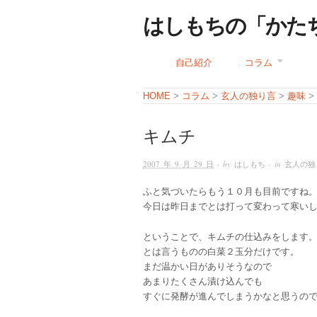
はしもちの「かた
自己紹介
コラム
コラム
玄人の独り言
趣味
HOME
>
>
>
>
キムチ
2007 年 9 月 29 日
· by
はしもち
· in
玄人の独
ふと気づいたらもう１０月も目前ですね
今日は昨日までとは打って変わって寒い
ということで、キムチの仕込みをします
とは言うものの白菜２玉分だけです。
まだ温かい日がありそうなので
あまりたくさん漬け込んでも
すぐに発酵が進んでしまうかなと思うの