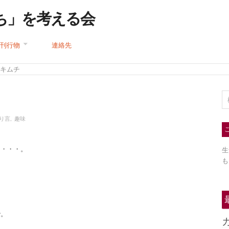
ち」を考える会
刊行物
連絡先
 キムチ
り言
,
趣味
。
し・・・。
生
も
。
で。