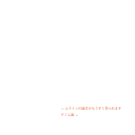
←
ムラトンの論文がもうすぐ見られます
ゲノム論
→