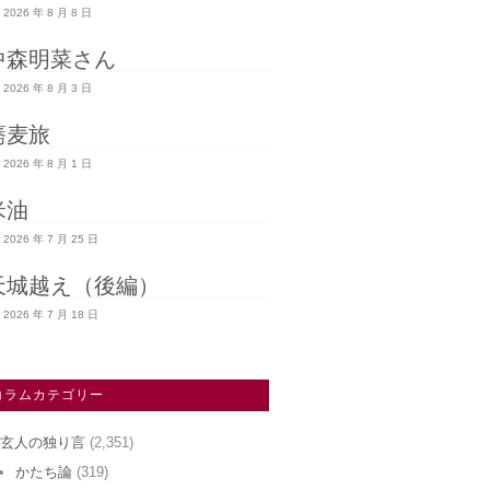
2026 年 8 月 8 日
中森明菜さん
2026 年 8 月 3 日
蕎麦旅
2026 年 8 月 1 日
米油
2026 年 7 月 25 日
天城越え（後編）
2026 年 7 月 18 日
コラムカテゴリー
玄人の独り言
(2,351)
かたち論
(319)