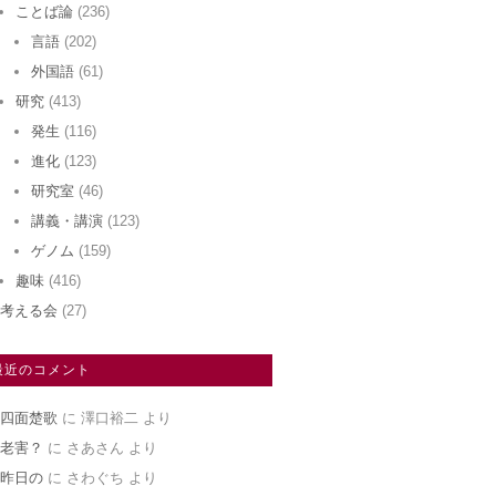
ことば論
(236)
言語
(202)
外国語
(61)
研究
(413)
発生
(116)
進化
(123)
研究室
(46)
講義・講演
(123)
ゲノム
(159)
趣味
(416)
考える会
(27)
最近のコメント
四面楚歌
に
澤口裕二
より
老害？
に
さあさん
より
昨日の
に
さわぐち
より