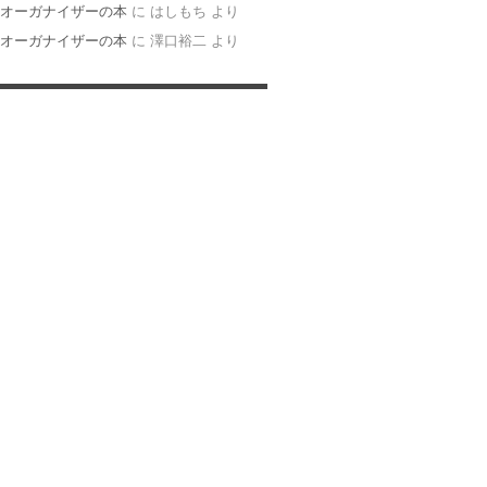
オーガナイザーの本
に
はしもち
より
オーガナイザーの本
に
澤口裕二
より