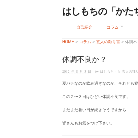
はしもちの「かた
自己紹介
コラム
コラム
玄人の独り言
HOME
>
>
> 体調
体調不良か？
2012 年 8 月 3 日
· by
はしもち
· in
玄人の独
夏バテなのか飲み過ぎなのか、それとも
この２〜３日はひどい体調不良です。
まだまだ暑い日が続きそうですから
皆さんもお気をつけ下さい。