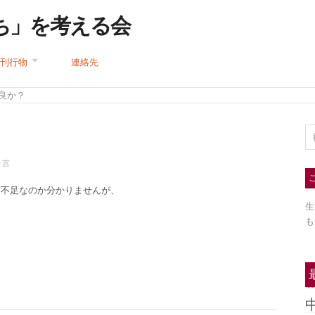
ち」を考える会
刊行物
連絡先
不良か？
り言
寝不足なのか分かりませんが、
生
も