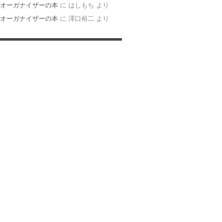
オーガナイザーの本
に
はしもち
より
オーガナイザーの本
に
澤口裕二
より