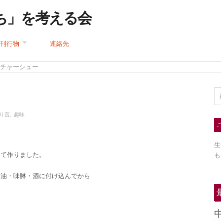
ち」を考える会
刊行物
連絡先
 チャーシュー
り言
,
趣味
生
して作りました。
も
醤油・味醂・酒に付け込んでから