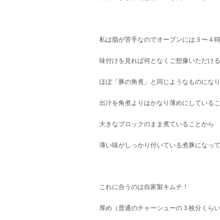
私は脂が苦手なのでオーブンには３〜４
味付けを見れば何となくご想像いただけ
ほぼ「豚の角煮」と同じようなものにな
出汁を角煮よりはかなり薄めにしている
大きなブロックのまま煮ていることから
薄い味がしっかり付いている煮豚になっ
これに合うのは自家製キムチ！
厚め（普通のチャーシューの３枚分くら