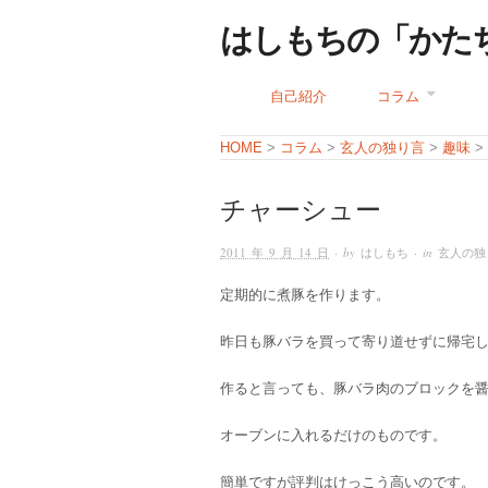
はしもちの「かた
自己紹介
コラム
コラム
玄人の独り言
趣味
HOME
>
>
>
>
チャーシュー
2011 年 9 月 14 日
· by
はしもち
· in
玄人の独
定期的に煮豚を作ります。
昨日も豚バラを買って寄り道せずに帰宅
作ると言っても、豚バラ肉のブロックを
オーブンに入れるだけのものです。
簡単ですが評判はけっこう高いのです。