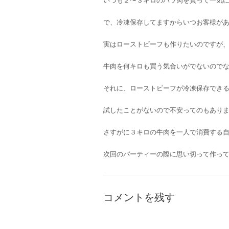
いつも２〜３キロのバラ肉を買って一気
で、冷凍保存してますからいつお客様が
実はローストビーフも作りたいのですが
牛肉を何キロも買う気合いがでないので
それに、ローストビーフが冷凍保存でき
試したことがないので不安ってのもあり
さすがに３キロの牛肉を一人で消費する
次回のパーティーの際に思い切って作っ
コメントを残す