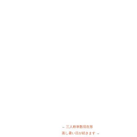
←
三人称単数現在形
蒸し暑い日が続きます
→