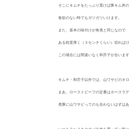
そこにキムチをたっぷり置けば豚キム丼
食欲のない時でもガツガツいけます。
また、基本の味付けが角煮と同じなので
ある程度厚く（３センチくらい）切れば
この場合には間違いなく和芥子が合いま
キムチ・和芥子以外では、山ワサビのオ
まあ、ローストビーフの定番はホースラ
煮豚に山ワサビってのも合わないはずは