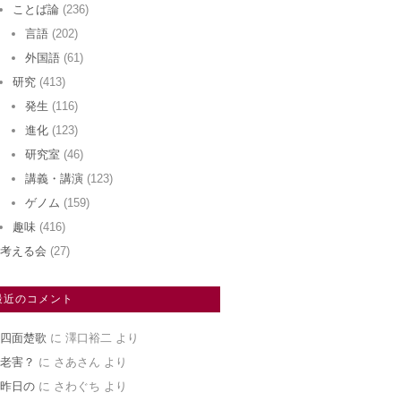
ことば論
(236)
言語
(202)
外国語
(61)
研究
(413)
発生
(116)
進化
(123)
研究室
(46)
講義・講演
(123)
ゲノム
(159)
趣味
(416)
考える会
(27)
最近のコメント
四面楚歌
に
澤口裕二
より
老害？
に
さあさん
より
昨日の
に
さわぐち
より