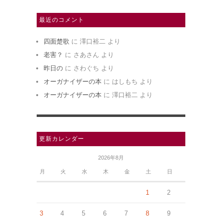
最近のコメント
四面楚歌
に
澤口裕二
より
老害？
に
さあさん
より
昨日の
に
さわぐち
より
オーガナイザーの本
に
はしもち
より
オーガナイザーの本
に
澤口裕二
より
更新カレンダー
2026年8月
月
火
水
木
金
土
日
1
2
3
4
5
6
7
8
9