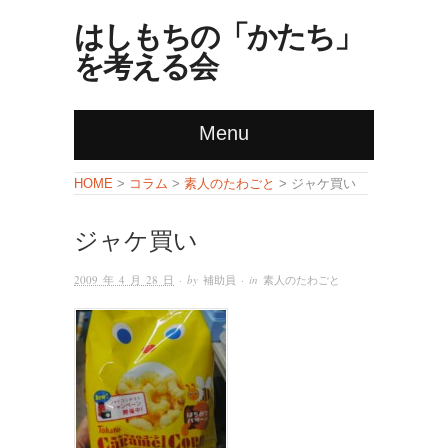
はしもちの「かたち」
を考える会
Menu
コラム
素人のたわごと
HOME
>
>
> ジャケ買い
ジャケ買い
2009 年 4 月 28 日
· by
補助員
· in
素人のたわごと