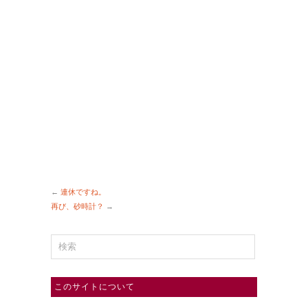
←
連休ですね。
再び、砂時計？
→
このサイトについて