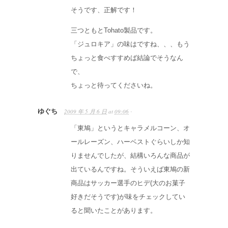
そうです、正解です！
三つともとTohato製品です。
「ジュロキア」の味はですね、、、もう
ちょっと食べすすめば結論でそうなん
で、
ちょっと待ってくださいね。
ゆぐち
2009 年 5 月 6 日
at
09:06
·
「東鳩」というとキャラメルコーン、オ
ールレーズン、ハーベストぐらいしか知
りませんでしたが、結構いろんな商品が
出ているんですね。そういえば東鳩の新
商品はサッカー選手のヒデ(大のお菓子
好きだそうです)が味をチェックしてい
ると聞いたことがあります。