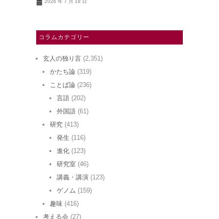
2026 年 7 月 18 日
コラムカテゴリー
玄人の独り言
(2,351)
かたち論
(319)
ことば論
(236)
言語
(202)
外国語
(61)
研究
(413)
発生
(116)
進化
(123)
研究室
(46)
講義・講演
(123)
ゲノム
(159)
趣味
(416)
考える会
(27)