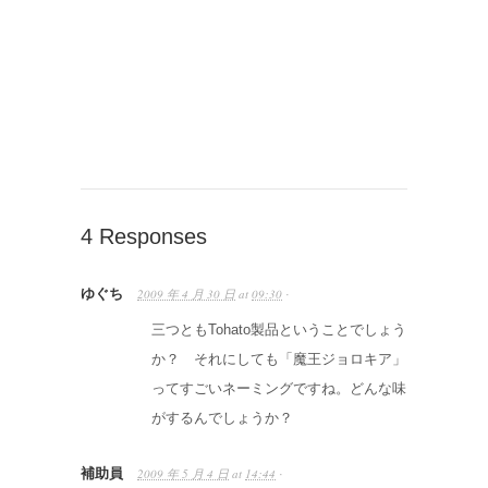
4 Responses
ゆぐち
2009 年 4 月 30 日
at
09:30
·
三つともTohato製品ということでしょう
か？ それにしても「魔王ジョロキア」
ってすごいネーミングですね。どんな味
がするんでしょうか？
補助員
2009 年 5 月 4 日
at
14:44
·