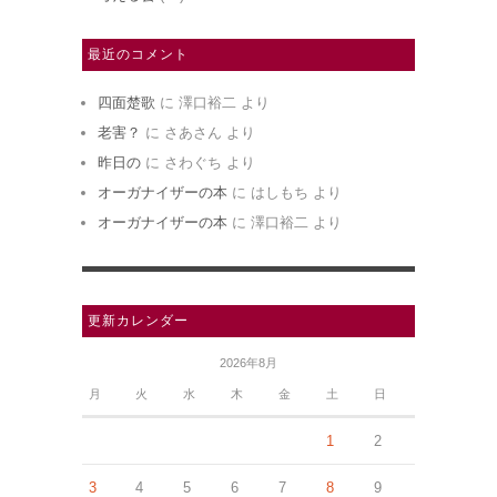
最近のコメント
四面楚歌
に
澤口裕二
より
老害？
に
さあさん
より
昨日の
に
さわぐち
より
オーガナイザーの本
に
はしもち
より
オーガナイザーの本
に
澤口裕二
より
更新カレンダー
2026年8月
月
火
水
木
金
土
日
1
2
3
4
5
6
7
8
9