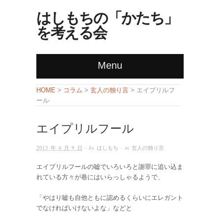
はしもちの「かたち」
を考える会
Menu
コラム
玄人の独り言
HOME
>
>
> エイプリルフ
ール
エイプリルフール
2013 年 4 月 9 日
· by
はしもち
· in
玄人の独り言
エイプリルフールの嘘でいろいろと謝罪に追い込ま
れている方々が巷にはいらっしゃるようで、
「やはり嘘も自他ともに認めるくらいにエレガント
でなければいけないよな」などと