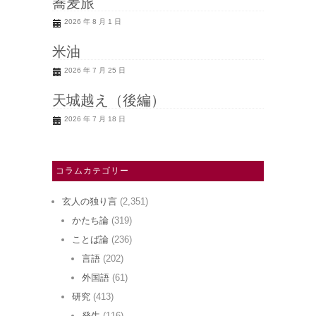
蕎麦旅
2026 年 8 月 1 日
米油
2026 年 7 月 25 日
天城越え（後編）
2026 年 7 月 18 日
コラムカテゴリー
玄人の独り言
(2,351)
かたち論
(319)
ことば論
(236)
言語
(202)
外国語
(61)
研究
(413)
発生
(116)