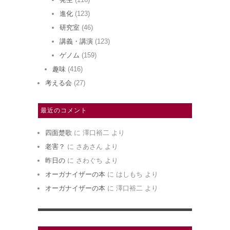
進化
(123)
研究室
(46)
講義・講演
(123)
ゲノム
(159)
趣味
(416)
考える会
(27)
最近のコメント
四面楚歌
に
澤口裕二
より
老害？
に
さあさん
より
昨日の
に
さわぐち
より
オーガナイザーの本
に
はしもち
より
オーガナイザーの本
に
澤口裕二
より