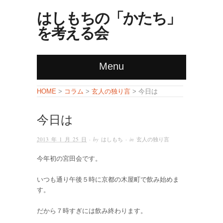
はしもちの「かたち」
を考える会
Menu
コラム
玄人の独り言
HOME
>
>
> 今日は
今日は
2013 年 1 月 25 日
· by
はしもち
· in
玄人の独り言
今年初の宮田会です。
いつも通り午後５時に京都の木屋町で飲み始めま
す。
だから７時すぎには飲み終わります。