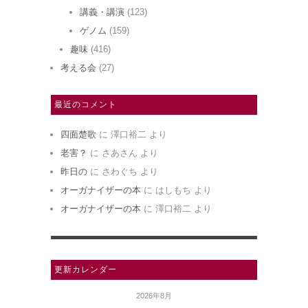
講義・講演
(123)
ゲノム
(159)
趣味
(416)
考える会
(27)
最近のコメント
四面楚歌
に
澤口裕二
より
老害？
に
さあさん
より
昨日の
に
さわぐち
より
オーガナイザーの本
に
はしもち
より
オーガナイザーの本
に
澤口裕二
より
更新カレンダー
2026年8月